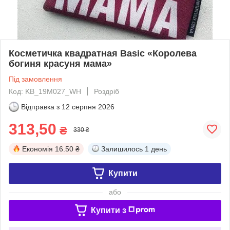
Косметичка квадратная Basic «Королева
богиня красуня мама»
Під замовлення
Код: KB_19M027_WH
Роздріб
Відправка з
12 серпня 2026
313,50
₴
330 ₴
Економія
16.50 ₴
Залишилось
1 день
Купити
або
Купити з