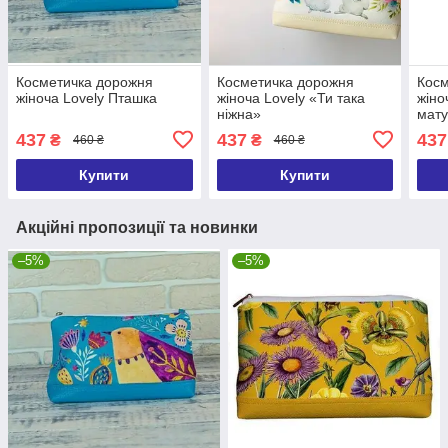
Косметичка дорожня
Косметичка дорожня
Косм
жіноча Lovely Пташка
жіноча Lovely «Ти така
жіно
ніжна»
мату
437
437
437
₴
₴
460 ₴
460 ₴
Купити
Купити
Акційні пропозиції та новинки
–5%
–5%