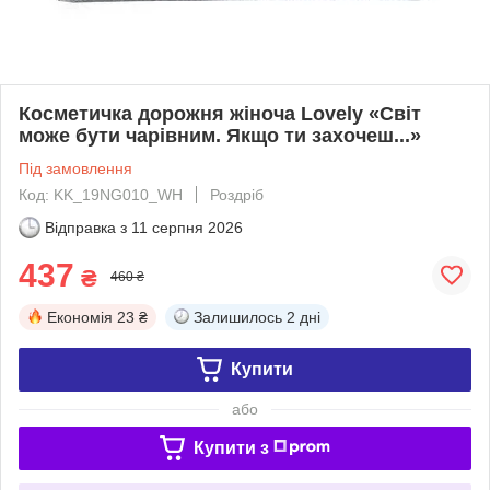
Косметичка дорожня жіноча Lovely «Світ
може бути чарівним. Якщо ти захочеш...»
Під замовлення
Код: KK_19NG010_WH
Роздріб
Відправка з
11 серпня 2026
437
₴
460 ₴
Економія
23 ₴
Залишилось
2 дні
Купити
або
Купити з