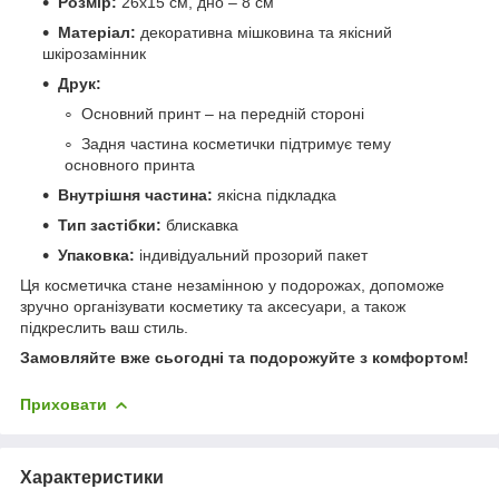
Розмір:
26х15 см, дно – 8 см
Матеріал:
декоративна мішковина та якісний
шкірозамінник
Друк:
Основний принт – на передній стороні
Задня частина косметички підтримує тему
основного принта
Внутрішня частина:
якісна підкладка
Тип застібки:
блискавка
Упаковка:
індивідуальний прозорий пакет
Ця косметичка стане незамінною у подорожах, допоможе
зручно організувати косметику та аксесуари, а також
підкреслить ваш стиль.
Замовляйте вже сьогодні та подорожуйте з комфортом!
Приховати
Характеристики