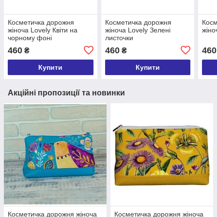
Косметичка дорожня
Косметичка дорожня
Косм
жіноча Lovely Квіти на
жіноча Lovely Зелені
жіно
чорному фоні
листочки
460
460
460
₴
₴
Купити
Купити
Акційні пропозиції та новинки
Косметичка дорожня жіноча
Косметичка дорожня жіноча