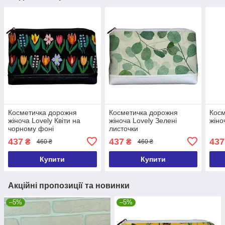
Косметичка дорожня
Косметичка дорожня
Косм
жіноча Lovely Квіти на
жіноча Lovely Зелені
жіно
чорному фоні
листочки
437
437
437
₴
₴
460 ₴
460 ₴
Купити
Купити
Акційні пропозиції та новинки
–5%
–5%