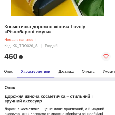
Косметичка дорожня жіноча Lovely
«Різнобарвні смуги»
Немає в наявності
Код: KK_TRO026_SI
Роздріб
460
₴
Опис
Характеристики
Доставка
Оплата
Умови 
Опис
Дорожня жіноча косметичка – стильний і
зручний аксесуар
Дорожня косметичка – це не лише практичний, а й модний
аксесуар, який дозволяє компактно зберігати всі необхідні