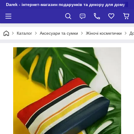
Darek - інтернет-магазин подарунків та декору для дому
Каталог
Аксесуари та сумки
Жіночі косметички
До