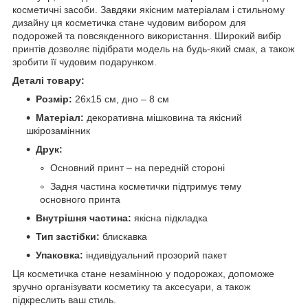
косметичні засоби. Завдяки якісним матеріалам і стильному
дизайну ця косметичка стане чудовим вибором для
подорожей та повсякденного використання. Широкий вибір
принтів дозволяє підібрати модель на будь-який смак, а також
зробити її чудовим подарунком.
Деталі товару:
Розмір:
26х15 см, дно – 8 см
Матеріал:
декоративна мішковина та якісний
шкірозамінник
Друк:
Основний принт – на передній стороні
Задня частина косметички підтримує тему
основного принта
Внутрішня частина:
якісна підкладка
Тип застібки:
блискавка
Упаковка:
індивідуальний прозорий пакет
Ця косметичка стане незамінною у подорожах, допоможе
зручно організувати косметику та аксесуари, а також
підкреслить ваш стиль.