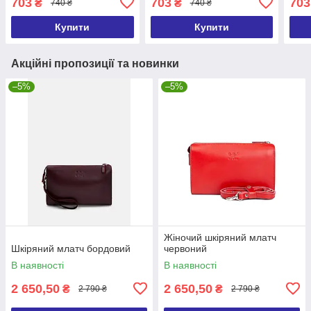
703
703
703
₴
₴
740 ₴
740 ₴
Купити
Купити
Акційні пропозиції та новинки
–5%
–5%
Жіночий шкіряний млатч
Шкіряний млатч бордовий
червоний
В наявності
В наявності
2 650,50
2 650,50
₴
₴
2 790 ₴
2 790 ₴