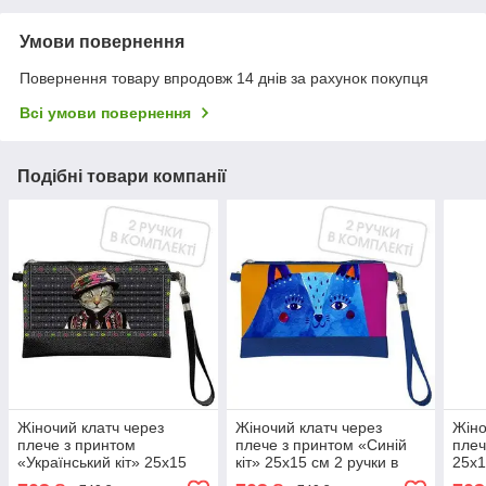
Умови повернення
Повернення товару впродовж 14 днів за рахунок покупця
Всі умови повернення
Подібні товари компанії
Жіночий клатч через
Жіночий клатч через
Жіно
плече з принтом
плече з принтом «Синій
плеч
«Український кіт» 25х15
кіт» 25х15 см 2 ручки в
25х1
см 2 ручки в комплекті
комплекті
комп