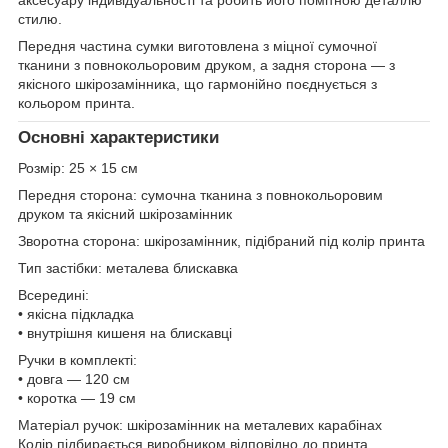
стилю.
Передня частина сумки виготовлена з міцної сумочної
тканини з повнокольоровим друком, а задня сторона — з
якісного шкірозамінника, що гармонійно поєднується з
кольором принта.
Основні характеристики
Розмір: 25 × 15 см
Передня сторона: сумочна тканина з повнокольоровим
друком та якісний шкірозамінник
Зворотна сторона: шкірозамінник, підібраний під колір принта
Тип застібки: металева блискавка
Всередині:
• якісна підкладка
• внутрішня кишеня на блискавці
Ручки в комплекті:
• довга — 120 см
• коротка — 19 см
Матеріал ручок: шкірозамінник на металевих карабінах
Колір підбирається виробником відповідно до принта.