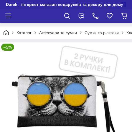
Darek - інтернет-магазин подарунків та декору для дому
Каталог
Аксесуари та сумки
Сумки та рюкзаки
Кл
–5%