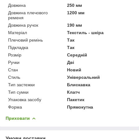
Довжина
250 мм
Довжина плечового
1200 мм
ременя
Довжина ручок
190 мм
Матеріал
Текстиль - шкіра
Плечовий ремінь
Так
Підкладка
Так
Розмір
Середній
Ручки
Дві
Стан
Новий
Стиль
Універсальний
Тип застежки
Блискавка
Тип сумки
Клатч
Упаковка засобу
Пакетик
Форма
Прямокутна
Приховати
Умови доставки