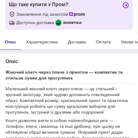
Що таке купити з Пром?
Замовлення під захистом
Доступна доставка
Опис
Характеристики
Доставка
Оплата
Умови п
Опис
Жіночий клатч через плече з принтом — компактна та
стильна сумка для прогулянок
Маленький жіночий клатч через плече — це стильний і
зручний аксесуар, який чудово доповнить повсякденний
образ. Компактний розмір, оригінальний принт та практична
конструкція роблять цю сумку ідеальним вибором для
прогулянок, зустрічей із друзями або подорожей.
Клатч дозволяє взяти із собою найнеобхідніші речі —
телефон, ключі, гаманець та інші дрібниці, при цьому не
обтяжуючи образ великою сумкою. Яскравий принт додає
аксесуару індивідуальності та робить його помітною деталлю