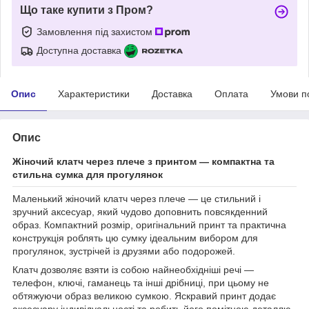
Що таке купити з Пром?
Замовлення під захистом
Доступна доставка
Опис
Характеристики
Доставка
Оплата
Умови п
Опис
Жіночий клатч через плече з принтом — компактна та
стильна сумка для прогулянок
Маленький жіночий клатч через плече — це стильний і
зручний аксесуар, який чудово доповнить повсякденний
образ. Компактний розмір, оригінальний принт та практична
конструкція роблять цю сумку ідеальним вибором для
прогулянок, зустрічей із друзями або подорожей.
Клатч дозволяє взяти із собою найнеобхідніші речі —
телефон, ключі, гаманець та інші дрібниці, при цьому не
обтяжуючи образ великою сумкою. Яскравий принт додає
аксесуару індивідуальності та робить його помітною деталлю