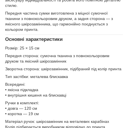
стилю.
Передня частина сумки виготовлена з міцної сумочної
тканини з повнокольоровим друком, а задня сторона — з
якісного шкірозамінника, що гармонійно поєднується з
кольором принта.
Основні характеристики
Розмір: 25 × 15 см
Передня сторона: сумочна тканина з повнокольоровим
друком та якісний шкірозамінник
Зворотна сторона: шкірозамінник, підібраний під колір принта
Тип застібки: металева блискавка
Всередині:
• якісна підкладка
• внутрішня кишеня на блискавці
Ручки в комплекті:
• довга — 120 см
• коротка — 19 см
Матеріал ручок: шкірозамінник на металевих карабінах
Колір підбирається виробником відповідно до принта.