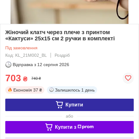
Жіночий клатч через плече з принтом
«Кактуси» 25х15 см 2 ручки в комплекті
Під замовлення
Код: KL_21M002_BL
Роздріб
Відправка з
12 серпня 2026
703
₴
740 ₴
Економія
37 ₴
Залишилось
1 день
Купити
або
Купити з