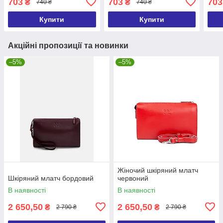
703
703
703
₴
₴
740 ₴
740 ₴
комплекті
комп
Купити
Купити
Акційні пропозиції та новинки
–5%
–5%
Жіночий шкіряний млатч
Шкіряний млатч бордовий
червоний
В наявності
В наявності
2 650,50
2 650,50
₴
₴
2 790 ₴
2 790 ₴