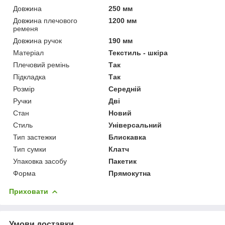
Довжина
250 мм
Довжина плечового
1200 мм
ременя
Довжина ручок
190 мм
Матеріал
Текстиль - шкіра
Плечовий ремінь
Так
Підкладка
Так
Розмір
Середній
Ручки
Дві
Стан
Новий
Стиль
Універсальний
Тип застежки
Блискавка
Тип сумки
Клатч
Упаковка засобу
Пакетик
Форма
Прямокутна
Приховати
Умови доставки