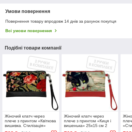
Умови повернення
Повернення товару впродовж 14 днів за рахунок покупця
Всі умови повернення
Подібні товари компанії
Жіночий клатч через
Жіночий клатч через
Жіно
плече з принтом «Квіткова
плече з принтом «Киця і
плеч
вишивка. Стилізація»
вишенька» 25х15 см 2
«Сти
25х15 см 2 ручки в
ручки в комплекті
25х1