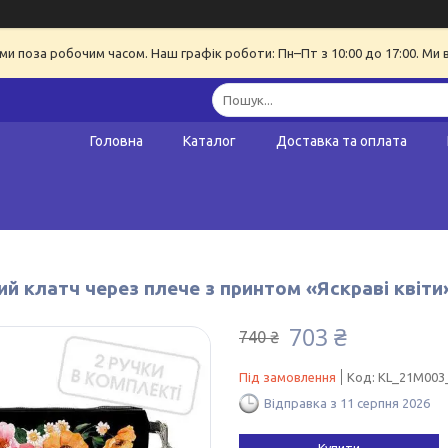
ми поза робочим часом. Наш графік роботи: Пн–Пт з 10:00 до 17:00. Ми 
Головна
Каталог
Доставка та оплата
й клатч через плече з принтом «Яскраві квіти»
703 ₴
740 ₴
Під замовлення
Код:
KL_21M003
Відправка з 11 серпня 2026
Купити