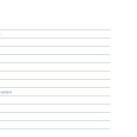
e
 шкіра