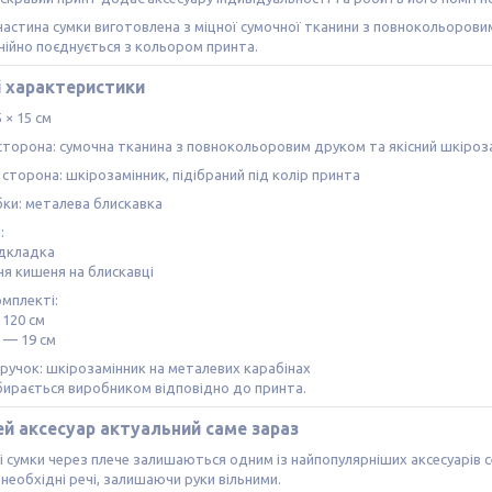
астина сумки виготовлена з міцної сумочної тканини з повнокольоровим
ійно поєднується з кольором принта.
і характеристики
 × 15 см
торона: сумочна тканина з повнокольоровим друком та якісний шкіроз
сторона: шкірозамінник, підібраний під колір принта
бки: металева блискавка
:
підкладка
ня кишеня на блискавці
омплекті:
 120 см
 — 19 см
ручок: шкірозамінник на металевих карабінах
бирається виробником відповідно до принта.
й аксесуар актуальний саме зараз
 сумки через плече залишаються одним із найпопулярніших аксесуарів се
 необхідні речі, залишаючи руки вільними.