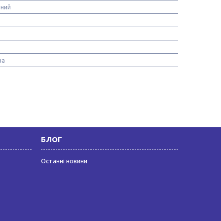
ьний
на
БЛОГ
Останні новини