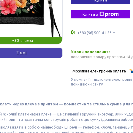
Купити з
+380 (96) 500-41-53
–5%
2 дні
повернення товару протягом 14 
У компанії підключені електронні
покидаючи сайту.
клатч через плече з принтом — компактна та стильна сумка для
 жіночий клатч через плече — це стильний і зручний аксесуар, який чу
ний принт та практична конструкція роблять цю сумку ідеальним вибор
воляє взяти із собою найнеобхідніші речі — телефон, ключі, гаманець 
скравий принт додає аксесуару індивідуальності та робить його поміт