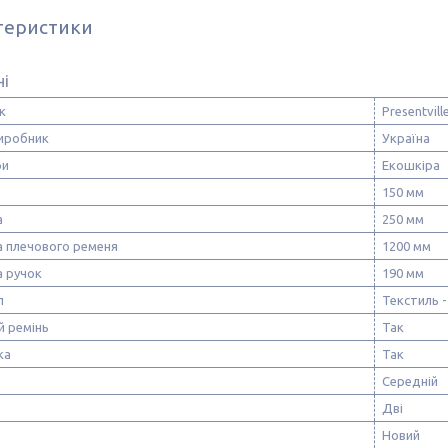
теристики
ні
к
Presentvill
виробник
Україна
ри
Екошкіра
150 мм
а
250 мм
 плечового ременя
1200 мм
 ручок
190 мм
л
Текстиль -
й ремінь
Так
ка
Так
Середній
Дві
Новий