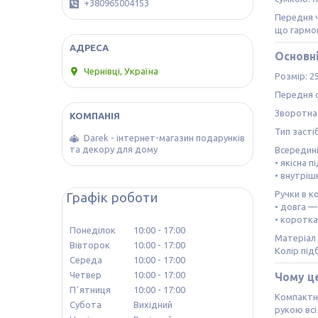
+380965004153
Передня ч
що гармон
Основн
Чернівці, Україна
Розмір: 25
Передня с
Зворотна 
Тип засті
Darek - інтернет-магазин подарунків
та декору для дому
Всередині
• якісна 
• внутріш
Ручки в к
Графік роботи
• довга —
• коротка
Понеділок
10:00
17:00
Матеріал 
Вівторок
10:00
17:00
Колір під
Середа
10:00
17:00
Четвер
10:00
17:00
Чому це
Пʼятниця
10:00
17:00
Компактні
Субота
Вихідний
рукою всі