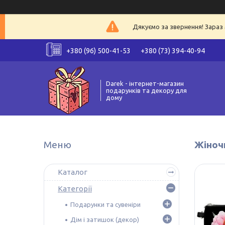
Дякуємо за звернення! Зараз 
+380 (96) 500-41-53
+380 (73) 394-40-94
Darek - інтернет-магазин
подарунків та декору для
дому
Жіночи
Каталог
Категорії
Подарунки та сувеніри
Дім і затишок (декор)