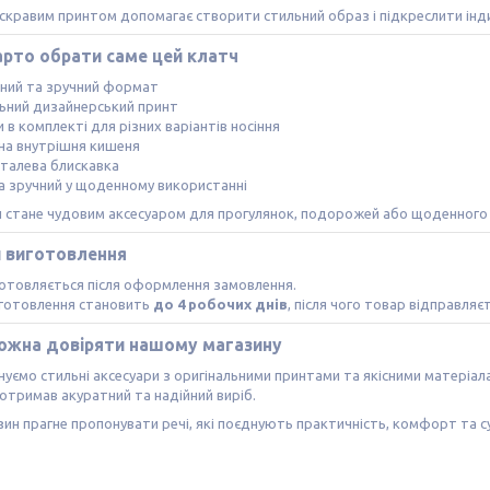
яскравим принтом допомагає створити стильний образ і підкреслити інди
арто обрати саме цей клатч
тний та зручний формат
льний дизайнерський принт
и в комплекті для різних варіантів носіння
на внутрішня кишеня
еталева блискавка
та зручний у щоденному використанні
ч стане чудовим аксесуаром для прогулянок, подорожей або щоденного
и виготовлення
отовляється після оформлення замовлення.
иготовлення становить
до 4 робочих днів
, після чого товар відправляє
ожна довіряти нашому магазину
уємо стильні аксесуари з оригінальними принтами та якісними матеріа
отримав акуратний та надійний виріб.
ин прагне пропонувати речі, які поєднують практичність, комфорт та с