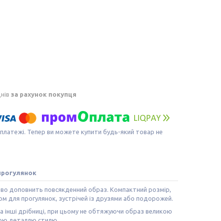
днів
за рахунок покупця
 платежі. Тепер ви можете купити будь-який товар не
 прогулянок
дово доповнить повсякденний образ. Компактний розмір,
ом для прогулянок, зустрічей із друзями або подорожей.
та інші дрібниці, при цьому не обтяжуючи образ великою
ною деталлю стилю.