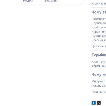
Неділя
Вихідний
Клатч із 
Чому в
• компак
• оригіна
• дві ручк
• практич
• міцна м
• легкий 
Цей клат
Термін
Клатч виг
Термін в
Чому м
Ми пропон
покупець 
Наш магаз