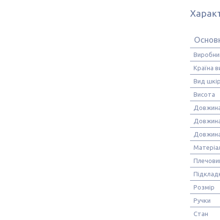
Харак
Основ
Виробни
Країна 
Вид шкі
Висота
Довжин
Довжина
Довжина
Матеріа
Плечови
Підклад
Розмір
Ручки
Стан