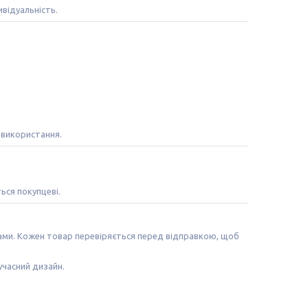
відуальність.
 використання.
ться покупцеві.
лами. Кожен товар перевіряється перед відправкою, щоб
учасний дизайн.