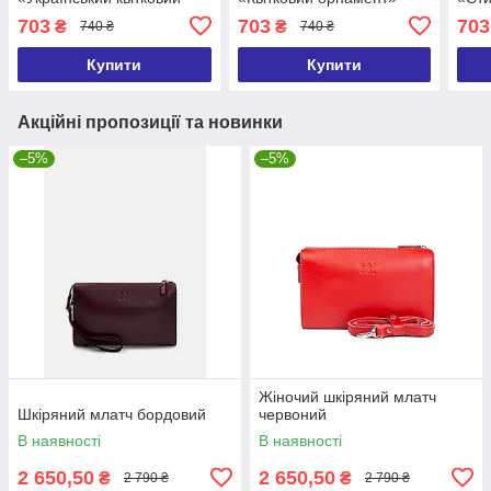
орнамент» 25х15 см 2
25х15 см 2 ручки в
25х1
703
703
703
₴
₴
740 ₴
740 ₴
ручки в комплекті
комплекті
комп
Купити
Купити
Акційні пропозиції та новинки
–5%
–5%
Жіночий шкіряний млатч
Шкіряний млатч бордовий
червоний
В наявності
В наявності
2 650,50
2 650,50
₴
₴
2 790 ₴
2 790 ₴