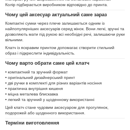
Колір підбирається виробником відповідно до принта.
Чому цей аксесуар актуальний саме зараз
Компактні сумки через плече залишаються одним із
найпопулярніших аксесуарів серед жінок. Вони легкі, зручні та
дозволяють мати під рукою всі необхідні речі, залишаючи руки
вільними.
Клатч із яскравим принтом допомагає створити стильний
образ і підкреслити індивідуальність.
Чому варто обрати саме цей клатч
• компактний та зручний формат
• оригінальний дизайнерський принт
• дві ручки в комплекті для різних варіантів носіння
• практична внутрішня кишеня
• міцна металева блискавка
• легкий та зручний у щоденному використанні
Цей клатч стане чудовим аксесуаром для прогулянок,
подорожей або щоденного використання.
Терміни виготовлення