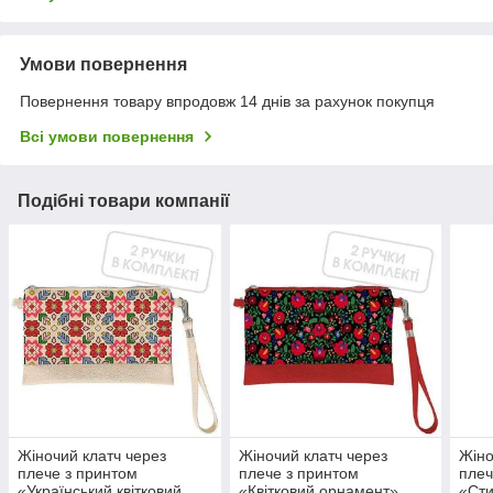
Умови повернення
Повернення товару впродовж 14 днів за рахунок покупця
Всі умови повернення
Подібні товари компанії
Жіночий клатч через
Жіночий клатч через
Жіно
плече з принтом
плече з принтом
плеч
«Український квітковий
«Квітковий орнамент»
«Сти