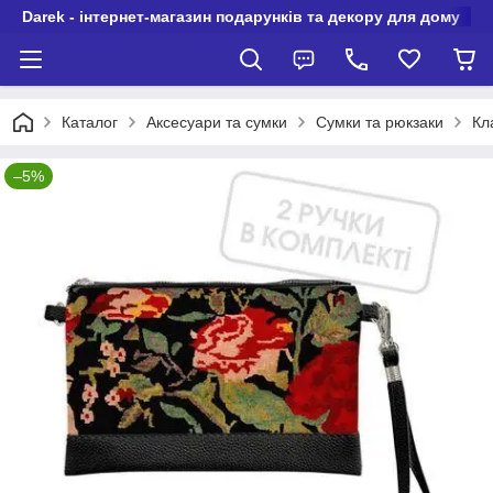
Darek - інтернет-магазин подарунків та декору для дому
Каталог
Аксесуари та сумки
Сумки та рюкзаки
Кл
–5%