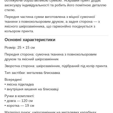
обтяжуючи образ великою сумкою. Яскравий принт додає
аксесуару індивідуальності та робить його помітною деталлю
стилю.
Передня частина сумки виготовлена з міцної сумочної
тканини з повнокольоровим друком, а задня сторона — з
якісного шкірозамінника, що гармонійно поєднується з
кольором принта.
Основні характеристики
Розмір: 25 × 15 см
Передня сторона: сумочна тканина з повнокольоровим
друком та якісний шкірозамінник
Зворотна сторона: шкірозамінник, підібраний під колір принта
Тип застібки: металева блискавка
Всередині:
• якісна підкладка
• внутрішня кишеня на блискавці
Ручки в комплекті:
• довга — 120 см
• коротка — 19 см
Матеріал ручок: шкірозамінник на металевих карабінах