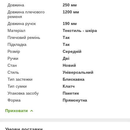
Довжина
250 мм
Довжина плечового
1200 мм
ременя
Довжина ручок
190 мм
Матеріал
Текстиль - шкіра
Плечовий ремінь
Так
Підкладка
Так
Розмір
Середній
Ручки
Дві
Стан
Новий
Стиль
Універсальний
Тип застежки
Блискавка
Тип сумки
Клатч
Упаковка засобу
Пакетик
Форма
Прямокутна
Приховати
Умови доставки