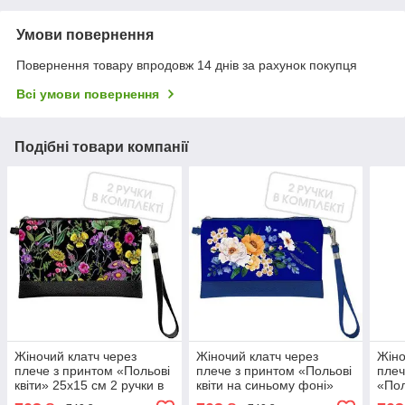
Умови повернення
Повернення товару впродовж 14 днів за рахунок покупця
Всі умови повернення
Подібні товари компанії
Жіночий клатч через
Жіночий клатч через
Жіно
плече з принтом «Польові
плече з принтом «Польові
плеч
квіти» 25х15 см 2 ручки в
квіти на синьому фоні»
«Пол
комплекті
25х15 см 2 ручки в
см 2