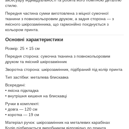
стилю.
Передня частина сумки виготовлена з міцної сумочної
тканини з повнокольоровим друком, а задня сторона — з
якісного шкірозамінника, що гармонійно поєднується з
кольором принта.
Основні характеристики
Розмір: 25 × 15 см
Передня сторона: сумочна тканина з повнокольоровим
друком та якісний шкірозамінник
Зворотна сторона: шкірозамінник, підібраний під колір принта
Тип застібки: металева блискавка
Всередині:
• якісна підкладка
• внутрішня кишеня на блискавці
Ручки в комплекті:
• довга — 120 см
• коротка — 19 см
Матеріал ручок: шкірозамінник на металевих карабінах
Колір підбирається виробником відповідно до принта.