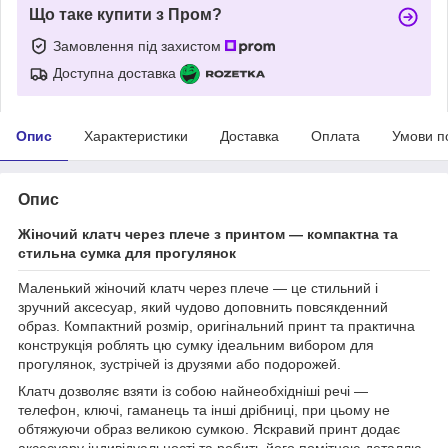
Що таке купити з Пром?
Замовлення під захистом
Доступна доставка
Опис
Характеристики
Доставка
Оплата
Умови п
Опис
Жіночий клатч через плече з принтом — компактна та
стильна сумка для прогулянок
Маленький жіночий клатч через плече — це стильний і
зручний аксесуар, який чудово доповнить повсякденний
образ. Компактний розмір, оригінальний принт та практична
конструкція роблять цю сумку ідеальним вибором для
прогулянок, зустрічей із друзями або подорожей.
Клатч дозволяє взяти із собою найнеобхідніші речі —
телефон, ключі, гаманець та інші дрібниці, при цьому не
обтяжуючи образ великою сумкою. Яскравий принт додає
аксесуару індивідуальності та робить його помітною деталлю