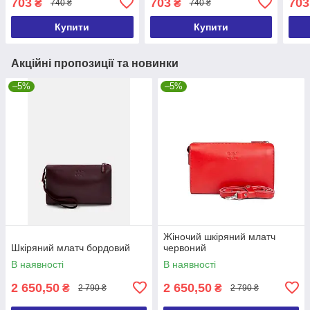
703
703
703
₴
₴
740 ₴
740 ₴
комплекті
Купити
Купити
Акційні пропозиції та новинки
–5%
–5%
Жіночий шкіряний млатч
Шкіряний млатч бордовий
червоний
В наявності
В наявності
2 650,50
2 650,50
₴
₴
2 790 ₴
2 790 ₴