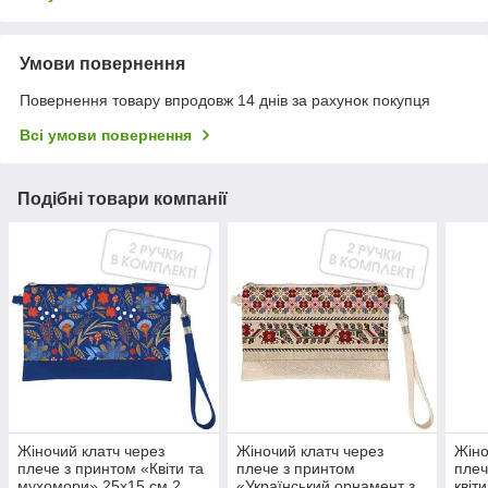
Умови повернення
Повернення товару впродовж 14 днів за рахунок покупця
Всі умови повернення
Подібні товари компанії
Жіночий клатч через
Жіночий клатч через
Жіно
плече з принтом «Квіти та
плече з принтом
плеч
мухомори» 25х15 см 2
«Український орнамент з
квіт