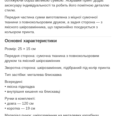
обтяжуючи образ великою сумкою. Яскравий принт додає
аксесуару індивідуальності та робить його помітною деталлю
стилю.
Передня частина сумки виготовлена з міцної сумочної
тканини з повнокольоровим друком, а задня сторона — з
якісного шкірозамінника, що гармонійно поєднується з
кольором принта.
Основні характеристики
Розмір: 25 × 15 см
Передня сторона: сумочна тканина з повнокольоровим
друком та якісний шкірозамінник
Зворотна сторона: шкірозамінник, підібраний під колір принта
Тип застібки: металева блискавка
Всередині:
• якісна підкладка
• внутрішня кишеня на блискавці
Ручки в комплекті:
• довга — 120 см
• коротка — 19 см
Матеріал ручок: шкірозамінник на металевих карабінах