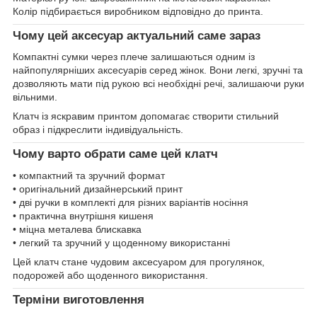
Колір підбирається виробником відповідно до принта.
Чому цей аксесуар актуальний саме зараз
Компактні сумки через плече залишаються одним із
найпопулярніших аксесуарів серед жінок. Вони легкі, зручні та
дозволяють мати під рукою всі необхідні речі, залишаючи руки
вільними.
Клатч із яскравим принтом допомагає створити стильний
образ і підкреслити індивідуальність.
Чому варто обрати саме цей клатч
• компактний та зручний формат
• оригінальний дизайнерський принт
• дві ручки в комплекті для різних варіантів носіння
• практична внутрішня кишеня
• міцна металева блискавка
• легкий та зручний у щоденному використанні
Цей клатч стане чудовим аксесуаром для прогулянок,
подорожей або щоденного використання.
Терміни виготовлення