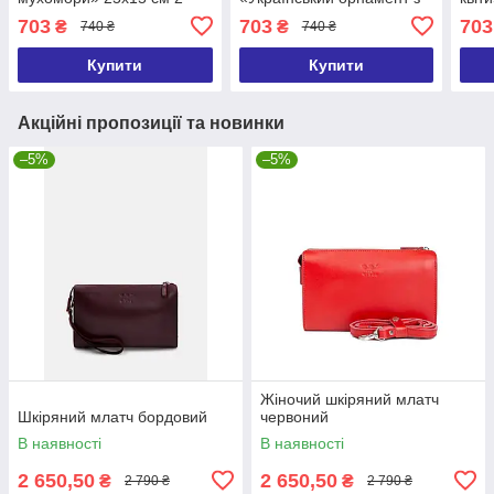
ручки в комплекті
квітів» 25х15 см 2 ручки в
комп
703
703
703
₴
₴
740 ₴
740 ₴
комплекті
Купити
Купити
Акційні пропозиції та новинки
–5%
–5%
Жіночий шкіряний млатч
Шкіряний млатч бордовий
червоний
В наявності
В наявності
2 650,50
2 650,50
₴
₴
2 790 ₴
2 790 ₴