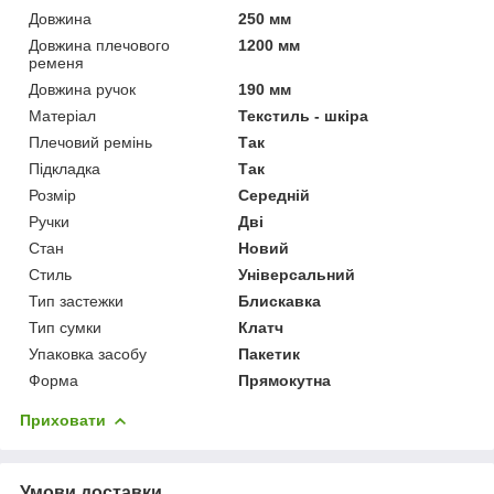
Довжина
250 мм
Довжина плечового
1200 мм
ременя
Довжина ручок
190 мм
Матеріал
Текстиль - шкіра
Плечовий ремінь
Так
Підкладка
Так
Розмір
Середній
Ручки
Дві
Стан
Новий
Стиль
Універсальний
Тип застежки
Блискавка
Тип сумки
Клатч
Упаковка засобу
Пакетик
Форма
Прямокутна
Приховати
Умови доставки