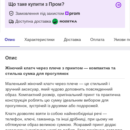
Що таке купити з Пром?
Замовлення під захистом
Доступна доставка
Опис
Характеристики
Доставка
Оплата
Умови п
Опис
Жіночий клатч через плече з принтом — компактна та
стильна сумка для прогулянок
Маленький жіночий клатч через плече — це стильний і
зручний аксесуар, який чудово доповнить повсякденний
образ. Компактний розмір, оригінальний принт та практична
конструкція роблять цю сумку ідеальним вибором для
прогулянок, зустрічей із друзями або подорожей.
Клатч дозволяє взяти із собою найнеобхідніші речі —
телефон, ключі, гаманець та інші дрібниці, при цьому не
обтяжуючи образ великою сумкою. Яскравий принт додає
аксесуару індивідуальності та робить його помітною деталлю