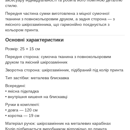
стилю.
Передня частина сумки виготовлена з міцної сумочної
тканини з повнокольоровим друком, а задня сторона — з
якісного шкірозамінника, що гармонійно поєднується з
кольором принта.
Основні характеристики
Розмір: 25 × 15 см
Передня сторона: сумочна тканина з повнокольоровим
друком та якісний шкірозамінник
Зворотна сторона: шкірозамінник, підібраний під колір принта
Тип застібки: металева блискавка
Всередині:
• якісна підкладка
• внутрішня кишеня на блискавці
Ручки в комплекті:
• довга — 120 см
• коротка — 19 см
Матеріал ручок: шкірозамінник на металевих карабінах
Колір підбирається виробником відповідно до принта.