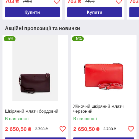
703
703
703
₴
₴
740 ₴
740 ₴
Купити
Купити
Акційні пропозиції та новинки
–5%
–5%
Жіночий шкіряний млатч
Шкіряний млатч бордовий
червоний
В наявності
В наявності
2 650,50
2 650,50
₴
₴
2 790 ₴
2 790 ₴