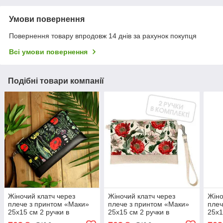
Умови повернення
Повернення товару впродовж 14 днів за рахунок покупця
Всі умови повернення
Подібні товари компанії
Жіночий клатч через
Жіночий клатч через
Жіно
плече з принтом «Маки»
плече з принтом «Маки»
плеч
25х15 см 2 ручки в
25х15 см 2 ручки в
25х1
комплекті
комплекті
комп