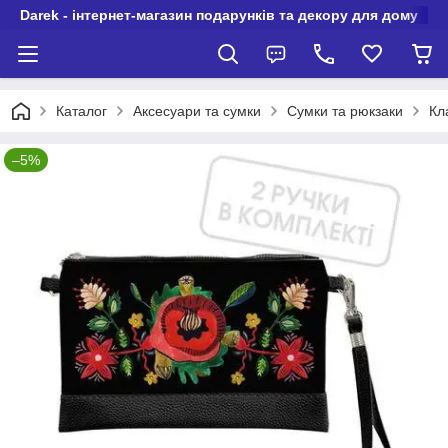
Darek - інтернет-магазин подарунків та декору для дому
Каталог
Аксесуари та сумки
Сумки та рюкзаки
Кл
–5%