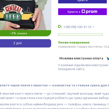
Купити з
+380 (96) 500-41-53
–5%
2 дні
повернення товару протягом 14 
У компанії підключені електронні
покидаючи сайту.
клатч через плече з принтом — компактна та стильна сумка для
 жіночий клатч через плече — це стильний і зручний аксесуар, який чу
ний принт та практична конструкція роблять цю сумку ідеальним вибор
воляє взяти із собою найнеобхідніші речі — телефон, ключі, гаманець 
скравий принт додає аксесуару індивідуальності та робить його поміт