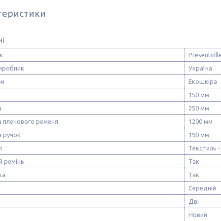
теристики
ні
к
Presentvill
виробник
Україна
ри
Екошкіра
150 мм
а
250 мм
 плечового ременя
1200 мм
 ручок
190 мм
л
Текстиль -
й ремінь
Так
ка
Так
Середній
Дві
Новий