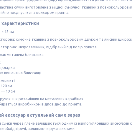
астина сумки виготовлена з міцної сумочної тканини з повнокольоровим
ійно поєднується з кольором принта.
і характеристики
 × 15 см
торона: сумочна тканина з повнокольоровим друком та якісний шкіроз
сторона: шкірозамінник, підібраний під колір принта
бки: металева блискавка
:
підкладка
ня кишеня на блискавці
омплекті:
 120 см
 — 19 см
ручок: шкірозамінник на металевих карабінах
бирається виробником відповідно до принта.
й аксесуар актуальний саме зараз
 сумки через плече залишаються одним із найпопулярніших аксесуарів се
 необхідні речі, залишаючи руки вільними.