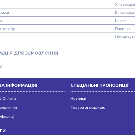
Універсал
тежки
Блискавка
и
Клатч
а засобу
Пакетик
Прямокут
ація для замовлення
₴
А ІНФОРМАЦІЯ!
СПЕЦІАЛЬНІ ПРОПОЗИЦІЇ
/ Оплата
Новинки
овернення
Товара зі скидкою
Оферта)