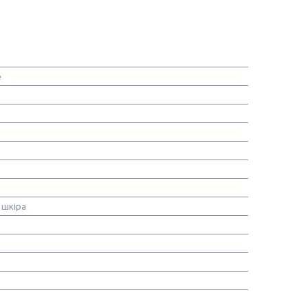
e
 шкіра