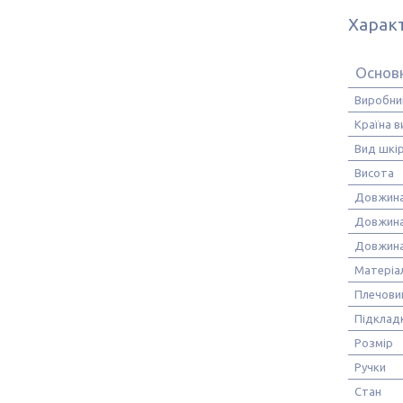
Харак
Основ
Виробни
Країна 
Вид шкі
Висота
Довжин
Довжина
Довжина
Матеріа
Плечови
Підклад
Розмір
Ручки
Стан