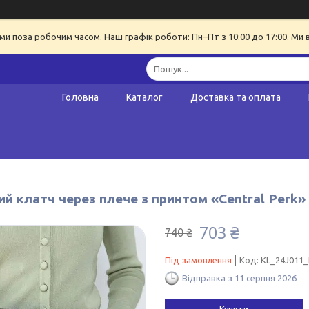
ми поза робочим часом. Наш графік роботи: Пн–Пт з 10:00 до 17:00. Ми 
Головна
Каталог
Доставка та оплата
й клатч через плече з принтом «Central Perk» 
703 ₴
740 ₴
Під замовлення
Код:
KL_24J011_
Відправка з 11 серпня 2026
Купити