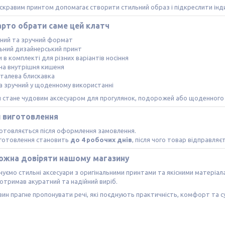
яскравим принтом допомагає створити стильний образ і підкреслити інди
арто обрати саме цей клатч
тний та зручний формат
льний дизайнерський принт
и в комплекті для різних варіантів носіння
на внутрішня кишеня
еталева блискавка
та зручний у щоденному використанні
ч стане чудовим аксесуаром для прогулянок, подорожей або щоденного
и виготовлення
отовляється після оформлення замовлення.
иготовлення становить
до 4 робочих днів
, після чого товар відправляє
ожна довіряти нашому магазину
уємо стильні аксесуари з оригінальними принтами та якісними матеріа
отримав акуратний та надійний виріб.
ин прагне пропонувати речі, які поєднують практичність, комфорт та с