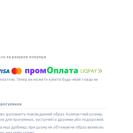
днів
за рахунок покупця
 платежі. Тепер ви можете купити будь-який товар не
 прогулянок
дово доповнить повсякденний образ. Компактний розмір,
ом для прогулянок, зустрічей із друзями або подорожей.
та інші дрібниці, при цьому не обтяжуючи образ великою
ною деталлю стилю.