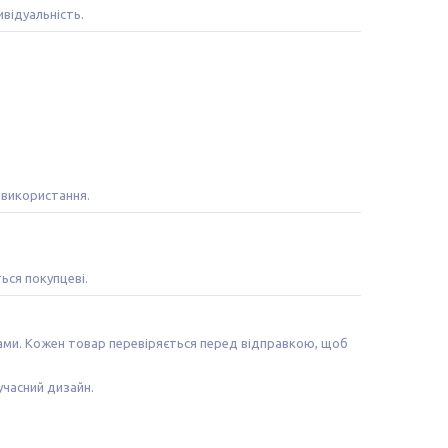
відуальність.
 використання.
ться покупцеві.
лами. Кожен товар перевіряється перед відправкою, щоб
учасний дизайн.