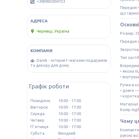
+380965004153
Передня ч
що гармон
Основн
Чернівці, Україна
Розмір: 25
Передня с
Зворотна 
Тип засті
Darek - інтернет-магазин подарунків
та декору для дому
Всередині
• якісна 
• внутріш
Ручки в к
Графік роботи
• довга —
• коротка
Понеділок
10:00
17:00
Матеріал 
Вівторок
10:00
17:00
Колір під
Середа
10:00
17:00
Четвер
10:00
17:00
Чому це
Пʼятниця
10:00
17:00
Компактні
Субота
Вихідний
рукою всі