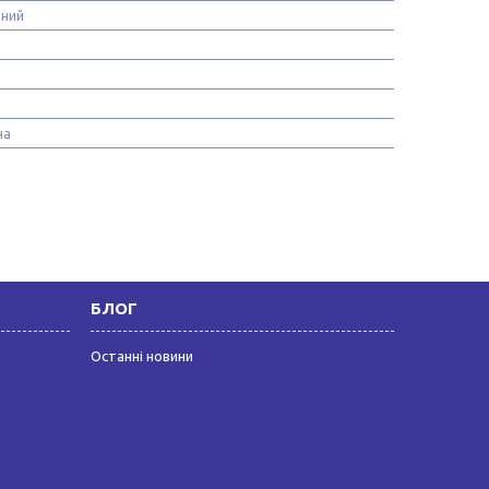
ьний
на
БЛОГ
Останні новини