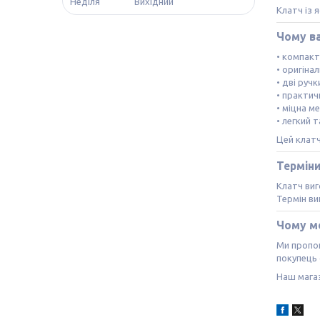
Неділя
Вихідний
Клатч із 
Чому в
• компак
• оригіна
• дві ручк
• практич
• міцна м
• легкий 
Цей клат
Термін
Клатч виг
Термін в
Чому м
Ми пропон
покупець 
Наш магаз