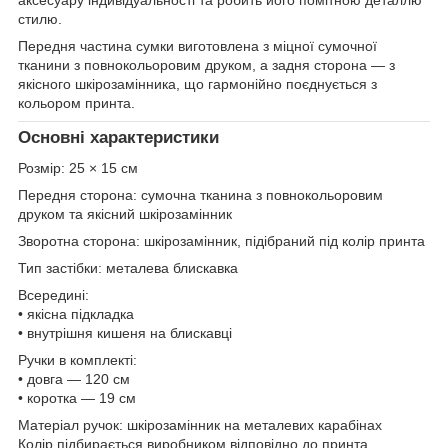
стилю.
Передня частина сумки виготовлена з міцної сумочної
тканини з повнокольоровим друком, а задня сторона — з
якісного шкірозамінника, що гармонійно поєднується з
кольором принта.
Основні характеристики
Розмір: 25 × 15 см
Передня сторона: сумочна тканина з повнокольоровим
друком та якісний шкірозамінник
Зворотна сторона: шкірозамінник, підібраний під колір принта
Тип застібки: металева блискавка
Всередині:
• якісна підкладка
• внутрішня кишеня на блискавці
Ручки в комплекті:
• довга — 120 см
• коротка — 19 см
Матеріал ручок: шкірозамінник на металевих карабінах
Колір підбирається виробником відповідно до принта.