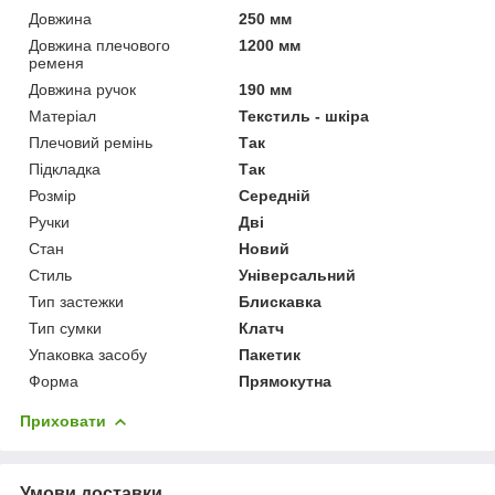
Довжина
250 мм
Довжина плечового
1200 мм
ременя
Довжина ручок
190 мм
Матеріал
Текстиль - шкіра
Плечовий ремінь
Так
Підкладка
Так
Розмір
Середній
Ручки
Дві
Стан
Новий
Стиль
Універсальний
Тип застежки
Блискавка
Тип сумки
Клатч
Упаковка засобу
Пакетик
Форма
Прямокутна
Приховати
Умови доставки