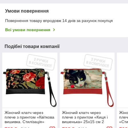
Умови повернення
Повернення товару впродовж 14 днів за рахунок покупця
Всі умови повернення
Подібні товари компанії
Жіночий клатч через
Жіночий клатч через
Жіно
плече з принтом «Квіткова
плече з принтом «Киця і
плеч
вишивка. Стилізація»
вишенька» 25х15 см 2
«Сти
25х15 см 2 ручки в
ручки в комплекті
25х1