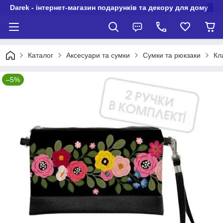
Darek - інтернет-магазин подарунків та декору для дому
Каталог
Аксесуари та сумки
Сумки та рюкзаки
Кл
–5%