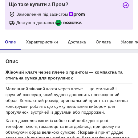
Що таке купити з Пром?
Замовлення під захистом
Доступна доставка
Опис
Характеристики
Доставка
Оплата
Умови п
Опис
Жіночий клатч через плече з принтом — компактна та
стильна сумка для прогулянок
Маленький жіночий клатч через плече — це стильний і
зручний аксесуар, який чудово доповнить повсякденний
образ. Компактний розмір, оригінальний принт та практична
конструкція роблять цю сумку ідеальним вибором для
прогулянок, зустрічей із друзями або подорожей.
Клатч дозволяє взяти із собою найнеобхідніші речі —
телефон, ключі, гаманець та інші дрібниці, при цьому не
обтяжуючи образ великою сумкою. Яскравий принт додає
аксесуару індивідуальності та робить його помітною деталлю