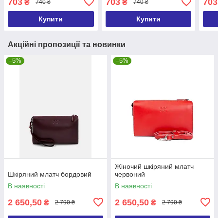
703
703
703
₴
₴
740 ₴
740 ₴
комплекті
комп
Купити
Купити
Акційні пропозиції та новинки
–5%
–5%
Жіночий шкіряний млатч
Шкіряний млатч бордовий
червоний
В наявності
В наявності
2 650,50
2 650,50
₴
₴
2 790 ₴
2 790 ₴