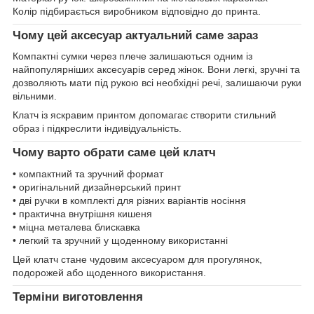
Колір підбирається виробником відповідно до принта.
Чому цей аксесуар актуальний саме зараз
Компактні сумки через плече залишаються одним із
найпопулярніших аксесуарів серед жінок. Вони легкі, зручні та
дозволяють мати під рукою всі необхідні речі, залишаючи руки
вільними.
Клатч із яскравим принтом допомагає створити стильний
образ і підкреслити індивідуальність.
Чому варто обрати саме цей клатч
• компактний та зручний формат
• оригінальний дизайнерський принт
• дві ручки в комплекті для різних варіантів носіння
• практична внутрішня кишеня
• міцна металева блискавка
• легкий та зручний у щоденному використанні
Цей клатч стане чудовим аксесуаром для прогулянок,
подорожей або щоденного використання.
Терміни виготовлення