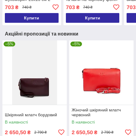
ручки в комплекті
25х15 см 2 ручки в
25х1
703
703
703
₴
₴
740 ₴
740 ₴
комплекті
комп
Купити
Купити
Акційні пропозиції та новинки
–5%
–5%
Жіночий шкіряний млатч
Шкіряний млатч бордовий
червоний
В наявності
В наявності
2 650,50
2 650,50
₴
₴
2 790 ₴
2 790 ₴