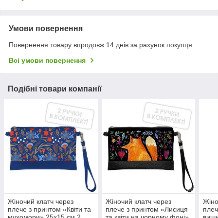
Умови повернення
Повернення товару впродовж 14 днів за рахунок покупця
Всі умови повернення
Подібні товари компанії
Жіночий клатч через
Жіночий клатч через
Жіно
плече з принтом «Квіти та
плече з принтом «Лисиця
плеч
мухомори» 25х15 см 2
та квіти на чорному фоні»
виши