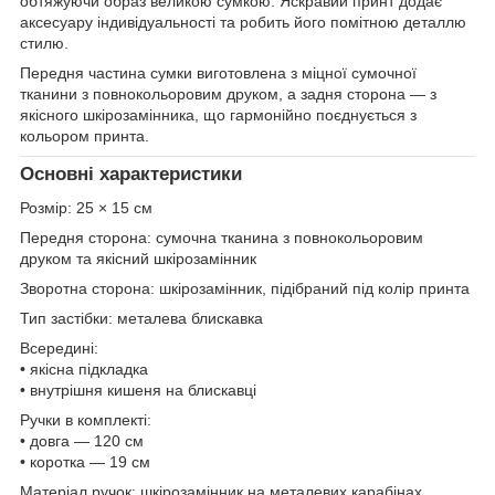
обтяжуючи образ великою сумкою. Яскравий принт додає
аксесуару індивідуальності та робить його помітною деталлю
стилю.
Передня частина сумки виготовлена з міцної сумочної
тканини з повнокольоровим друком, а задня сторона — з
якісного шкірозамінника, що гармонійно поєднується з
кольором принта.
Основні характеристики
Розмір: 25 × 15 см
Передня сторона: сумочна тканина з повнокольоровим
друком та якісний шкірозамінник
Зворотна сторона: шкірозамінник, підібраний під колір принта
Тип застібки: металева блискавка
Всередині:
• якісна підкладка
• внутрішня кишеня на блискавці
Ручки в комплекті:
• довга — 120 см
• коротка — 19 см
Матеріал ручок: шкірозамінник на металевих карабінах