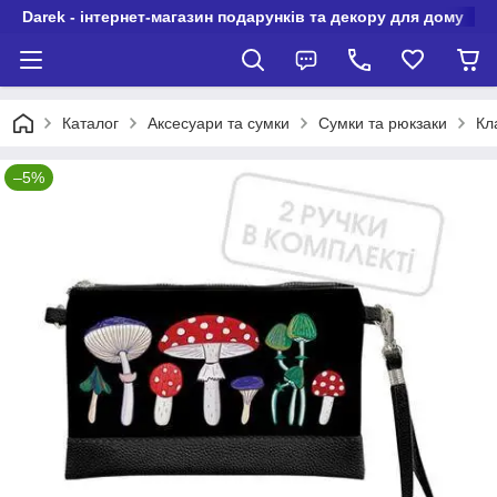
Darek - інтернет-магазин подарунків та декору для дому
Каталог
Аксесуари та сумки
Сумки та рюкзаки
Кл
–5%