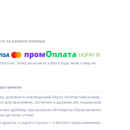
днів
за рахунок покупця
 платежі. Тепер ви можете купити будь-який товар не
 прогулянок
дово доповнить повсякденний образ. Компактний розмір,
ом для прогулянок, зустрічей із друзями або подорожей.
та інші дрібниці, при цьому не обтяжуючи образ великою
ною деталлю стилю.
 друком, а задня сторона — з якісного шкірозамінника,