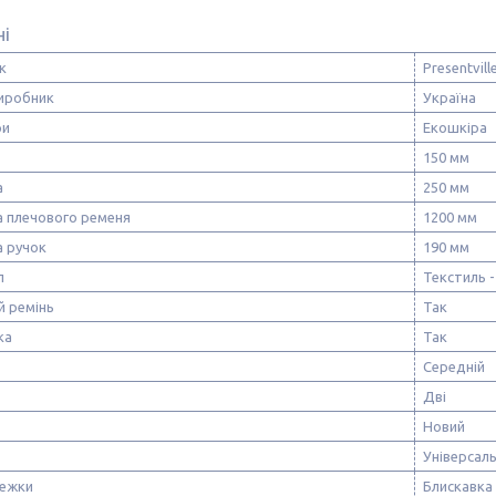
ні
к
Presentvill
виробник
Україна
ри
Екошкіра
150 мм
а
250 мм
 плечового ременя
1200 мм
 ручок
190 мм
л
Текстиль -
й ремінь
Так
ка
Так
Середній
Дві
Новий
Універсал
тежки
Блискавка