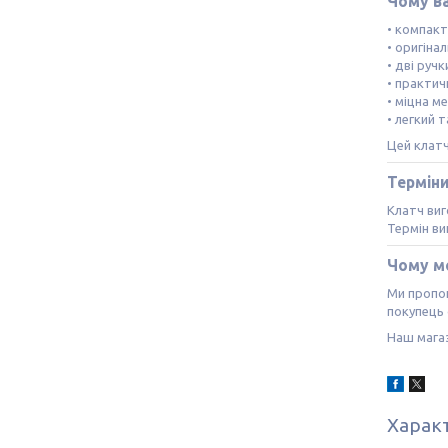
Чому в
• компак
• оригіна
• дві ручк
• практич
• міцна м
• легкий 
Цей клат
Термін
Клатч виг
Термін в
Чому м
Ми пропон
покупець 
Наш магаз
Харак