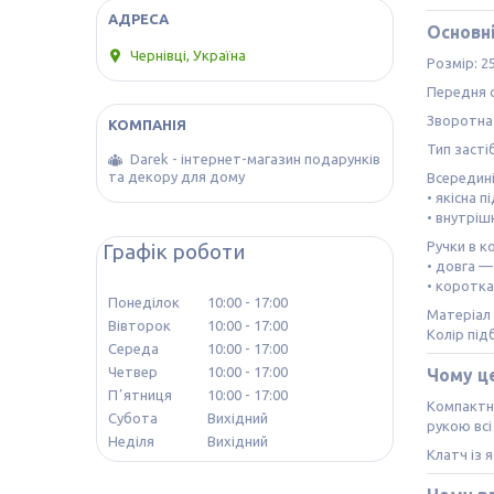
Основн
Чернівці, Україна
Розмір: 25
Передня с
Зворотна 
Тип засті
Darek - інтернет-магазин подарунків
та декору для дому
Всередині
• якісна 
• внутріш
Ручки в к
Графік роботи
• довга —
• коротка
Понеділок
10:00
17:00
Матеріал 
Вівторок
10:00
17:00
Колір під
Середа
10:00
17:00
Четвер
10:00
17:00
Чому це
Пʼятниця
10:00
17:00
Компактні
Субота
Вихідний
рукою всі
Неділя
Вихідний
Клатч із 