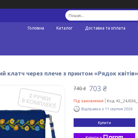
Головна
Каталог
Доставка та оплата
й клатч через плече з принтом «Рядок квітів»
703 ₴
740 ₴
Під замовлення
Код:
KL_24J026_
Відправка з 11 серпня 2026
Купити
Купити з