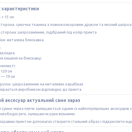
і характеристики
 × 15 см
торона: сумочна тканина з повнокольоровим друком та якісний шкіроз
сторона: шкірозамінник, підібраний під колір принта
бки: металева блискавка
:
підкладка
ня кишеня на блискавці
омплекті:
 120 см
 — 19 см
ручок: шкірозамінник на металевих карабінах
бирається виробником відповідно до принта.
й аксесуар актуальний саме зараз
 сумки через плече залишаються одним із найпопулярніших аксесуарів се
 необхідні речі, залишаючи руки вільними.
яскравим принтом допомагає створити стильний образ і підкреслити інди