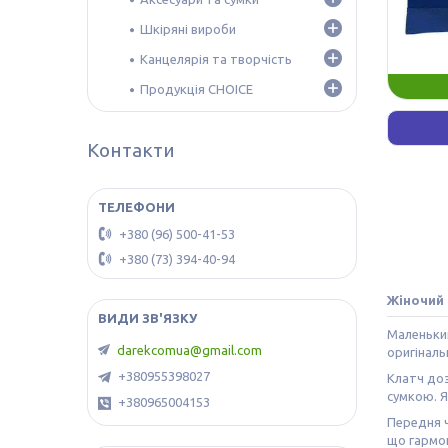
Шкіряні вироби
Канцелярія та творчість
Продукція CHOICE
Контакти
+380 (96) 500-41-53
+380 (73) 394-40-94
Жіночий 
Маленький
darekcomua@gmail.com
оригіналь
+380955398027
Клатч доз
сумкою. Я
+380965004153
Передня ч
що гармон