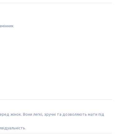
амінник
ред жінок. Вони легкі, зручні та дозволяють мати під
відуальність.