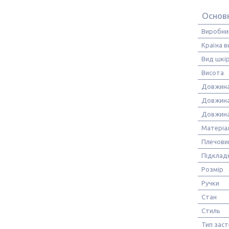
Основ
Виробни
Країна 
Вид шкі
Висота
Довжин
Довжина
Довжина
Матеріа
Плечови
Підклад
Розмір
Ручки
Стан
Стиль
Тип зас