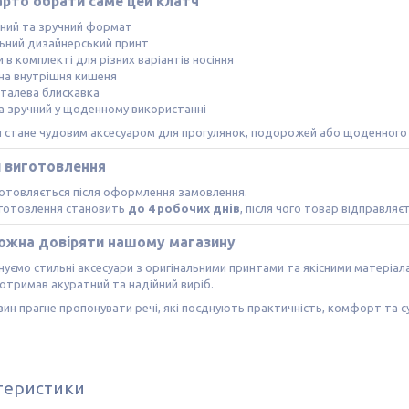
арто обрати саме цей клатч
тний та зручний формат
льний дизайнерський принт
и в комплекті для різних варіантів носіння
на внутрішня кишеня
еталева блискавка
та зручний у щоденному використанні
ч стане чудовим аксесуаром для прогулянок, подорожей або щоденного
и виготовлення
отовляється після оформлення замовлення.
иготовлення становить
до 4 робочих днів
, після чого товар відправляє
ожна довіряти нашому магазину
уємо стильні аксесуари з оригінальними принтами та якісними матеріа
отримав акуратний та надійний виріб.
ин прагне пропонувати речі, які поєднують практичність, комфорт та с
теристики