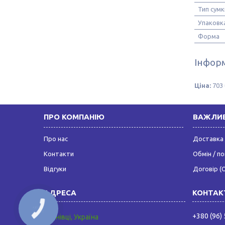
Тип сумк
Упаковк
Форма
Інформ
Ціна:
703 
ПРО КОМПАНІЮ
ВАЖЛИВ
Про нас
Доставка 
Контакти
Обмін / п
Відгуки
Договір (
+380 (96)
Чернівці, Україна