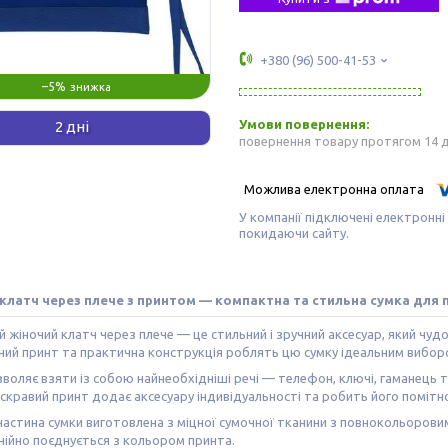
+380 (96) 500-41-53
–5%
2 дні
повернення товару протягом 14 
У компанії підключені електронні
покидаючи сайту.
клатч через плече з принтом — компактна та стильна сумка для
 жіночий клатч через плече — це стильний і зручний аксесуар, який чу
ний принт та практична конструкція роблять цю сумку ідеальним вибор
воляє взяти із собою найнеобхідніші речі — телефон, ключі, гаманець 
скравий принт додає аксесуару індивідуальності та робить його поміт
астина сумки виготовлена з міцної сумочної тканини з повнокольоровим
ійно поєднується з кольором принта.