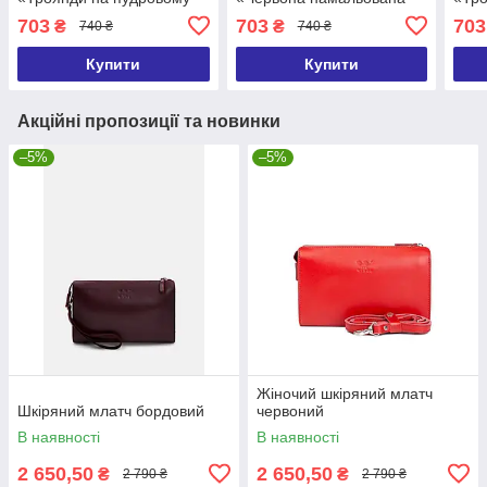
фоні» 25х15 см 2 ручки в
троянда» 25х15 см 2
фоні
703
703
703
₴
₴
740 ₴
740 ₴
комплекті
ручки в комплекті
комп
Купити
Купити
Акційні пропозиції та новинки
–5%
–5%
Жіночий шкіряний млатч
Шкіряний млатч бордовий
червоний
В наявності
В наявності
2 650,50
2 650,50
₴
₴
2 790 ₴
2 790 ₴