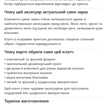
Колір підбирається виробником відповідно до принта.
Чому цей аксесуар актуальний саме зараз
Компактні сумки через плече залишаються одним із
найпопулярніших аксесуарів серед жінок. Вони легкі, зручні та
дозволяють мати під рукою всі необхідні речі, залишаючи руки
вільними.
Клатч із яскравим принтом допомагає створити стильний
образ і підкреслити індивідуальність.
Чому варто обрати саме цей клатч
• компактний та зручний формат
• оригінальний дизайнерський принт
• дві ручки в комплекті для різних варіантів носіння
• практична внутрішня кишеня
• міцна металева блискавка
• легкий та зручний у щоденному використанні
Цей клатч стане чудовим аксесуаром для прогулянок,
подорожей або щоденного використання.
Терміни виготовлення