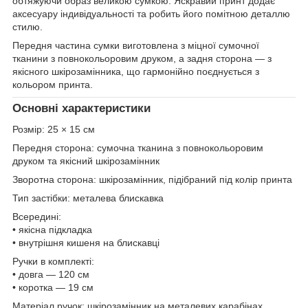
обтяжуючи образ великою сумкою. Яскравий принт додає
аксесуару індивідуальності та робить його помітною деталлю
стилю.
Передня частина сумки виготовлена з міцної сумочної
тканини з повнокольоровим друком, а задня сторона — з
якісного шкірозамінника, що гармонійно поєднується з
кольором принта.
Основні характеристики
Розмір: 25 × 15 см
Передня сторона: сумочна тканина з повнокольоровим
друком та якісний шкірозамінник
Зворотна сторона: шкірозамінник, підібраний під колір принта
Тип застібки: металева блискавка
Всередині:
• якісна підкладка
• внутрішня кишеня на блискавці
Ручки в комплекті:
• довга — 120 см
• коротка — 19 см
Матеріал ручок: шкірозамінник на металевих карабінах