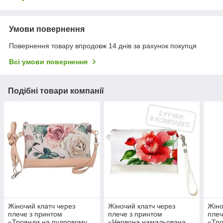
Умови повернення
Повернення товару впродовж 14 днів за рахунок покупця
Всі умови повернення
Подібні товари компанії
Жіночий клатч через
Жіночий клатч через
Жіно
плече з принтом
плече з принтом
плеч
«Троянди на пудровому
«Червона намальована
«Тро