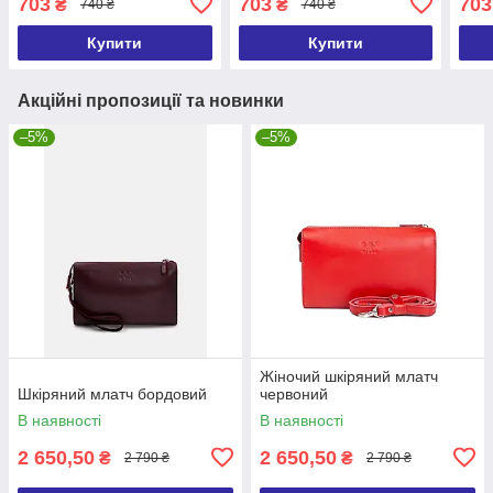
703
703
703
₴
₴
740 ₴
740 ₴
комп
Купити
Купити
Акційні пропозиції та новинки
–5%
–5%
Жіночий шкіряний млатч
Шкіряний млатч бордовий
червоний
В наявності
В наявності
2 650,50
2 650,50
₴
₴
2 790 ₴
2 790 ₴