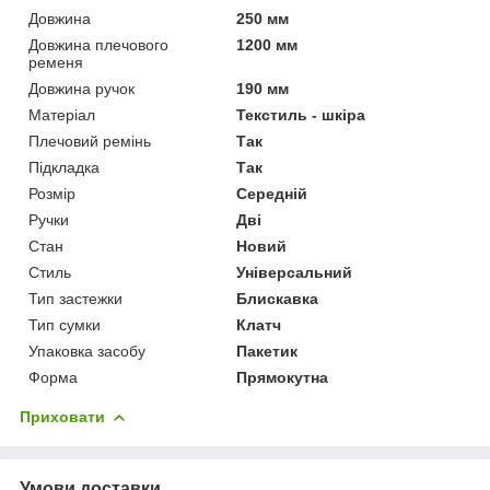
Довжина
250 мм
Довжина плечового
1200 мм
ременя
Довжина ручок
190 мм
Матеріал
Текстиль - шкіра
Плечовий ремінь
Так
Підкладка
Так
Розмір
Середній
Ручки
Дві
Стан
Новий
Стиль
Універсальний
Тип застежки
Блискавка
Тип сумки
Клатч
Упаковка засобу
Пакетик
Форма
Прямокутна
Приховати
Умови доставки