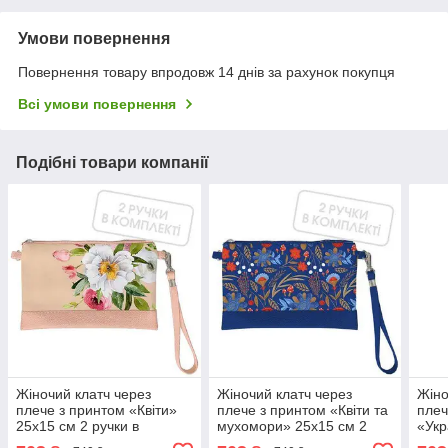
Умови повернення
Повернення товару впродовж 14 днів за рахунок покупця
Всі умови повернення
Подібні товари компанії
Жіночий клатч через
Жіночий клатч через
Жіно
плече з принтом «Квіти»
плече з принтом «Квіти та
плеч
25х15 см 2 ручки в
мухомори» 25х15 см 2
«Укр
комплекті
ручки в комплекті
квіт