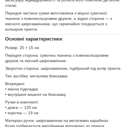
стилю.
Передня частина сумки виготовлена з міцної сумочної
тканини з повнокольоровим друком, а задня сторона — з
якісного шкірозамінника, що гармонійно поєднується з
кольором принта.
Основні характеристики
Розмір: 25 × 15 см
Передня сторона: сумочна тканина з повнокольоровим
друком та якісний шкірозамінник
Зворотна сторона: шкірозамінник, підібраний під колір принта
Тип застібки: металева блискавка
Всередині:
• якісна підкладка
• внутрішня кишеня на блискавці
Ручки в комплекті:
• довга — 120 см
• коротка — 19 см
Матеріал ручок: шкірозамінник на металевих карабінах
Колір підбирається виробником відповідно до принта.