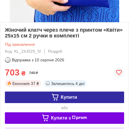
Жіночий клатч через плече з принтом «Квіти»
25х15 см 2 ручки в комплекті
Під замовлення
Код: KL_24J029_SI
Роздріб
Відправка з
10 серпня 2026
703
₴
740 ₴
Економія
37 ₴
Залишилось
4 дні
Купити
або
Купити з