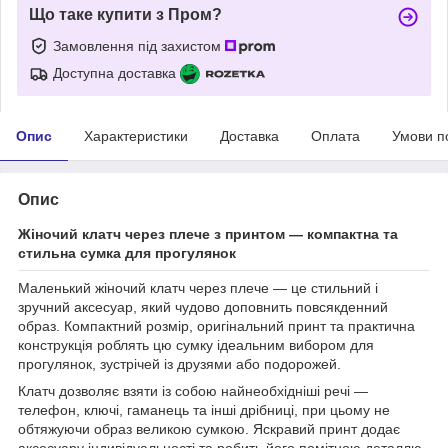
Що таке купити з Пром?
Замовлення під захистом
Доступна доставка
Опис
Характеристики
Доставка
Оплата
Умови п
Опис
Жіночий клатч через плече з принтом — компактна та
стильна сумка для прогулянок
Маленький жіночий клатч через плече — це стильний і
зручний аксесуар, який чудово доповнить повсякденний
образ. Компактний розмір, оригінальний принт та практична
конструкція роблять цю сумку ідеальним вибором для
прогулянок, зустрічей із друзями або подорожей.
Клатч дозволяє взяти із собою найнеобхідніші речі —
телефон, ключі, гаманець та інші дрібниці, при цьому не
обтяжуючи образ великою сумкою. Яскравий принт додає
аксесуару індивідуальності та робить його помітною деталлю