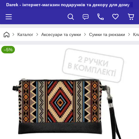
Darek - інтернет-магазин подарунків та декору для дому
Каталог
Аксесуари та сумки
Сумки та рюкзаки
Кл
–5%