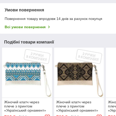
Умови повернення
Повернення товару впродовж 14 днів за рахунок покупця
Всі умови повернення
Подібні товари компанії
Жіночий клатч через
Жіночий клатч через
Жіно
плече з принтом
плече з принтом
плеч
«Український орнамент»
«Український орнамент»
«Укр
25х15 см 2 ручки в
25х15 см 2 ручки в
квіт