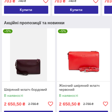
703
703
703
₴
₴
740 ₴
740 ₴
комплекті
комплекті
комп
Купити
Купити
Акційні пропозиції та новинки
–5%
–5%
Жіночий шкіряний млатч
Шкіряний млатч бордовий
червоний
В наявності
В наявності
2 650,50
2 650,50
₴
₴
2 790 ₴
2 790 ₴