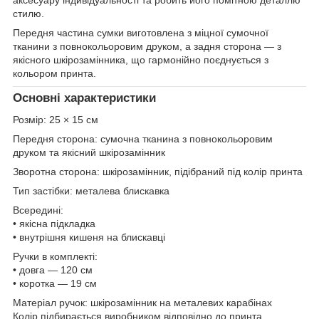
стилю.
Передня частина сумки виготовлена з міцної сумочної
тканини з повнокольоровим друком, а задня сторона — з
якісного шкірозамінника, що гармонійно поєднується з
кольором принта.
Основні характеристики
Розмір: 25 × 15 см
Передня сторона: сумочна тканина з повнокольоровим
друком та якісний шкірозамінник
Зворотна сторона: шкірозамінник, підібраний під колір принта
Тип застібки: металева блискавка
Всередині:
• якісна підкладка
• внутрішня кишеня на блискавці
Ручки в комплекті:
• довга — 120 см
• коротка — 19 см
Матеріал ручок: шкірозамінник на металевих карабінах
Колір підбирається виробником відповідно до принта.