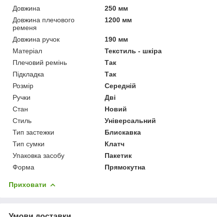
Довжина
250 мм
Довжина плечового
1200 мм
ременя
Довжина ручок
190 мм
Матеріал
Текстиль - шкіра
Плечовий ремінь
Так
Підкладка
Так
Розмір
Середній
Ручки
Дві
Стан
Новий
Стиль
Універсальний
Тип застежки
Блискавка
Тип сумки
Клатч
Упаковка засобу
Пакетик
Форма
Прямокутна
Приховати
Умови доставки