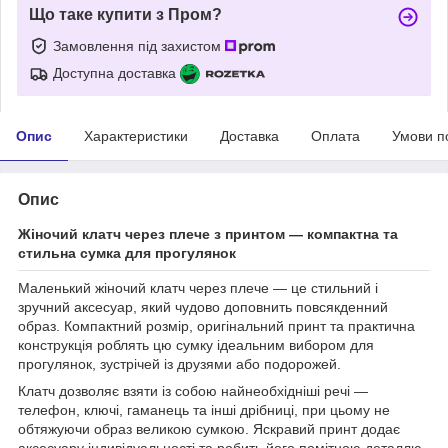
Що таке купити з Пром?
Замовлення під захистом
Доступна доставка
Опис
Характеристики
Доставка
Оплата
Умови п
Опис
Жіночий клатч через плече з принтом — компактна та
стильна сумка для прогулянок
Маленький жіночий клатч через плече — це стильний і
зручний аксесуар, який чудово доповнить повсякденний
образ. Компактний розмір, оригінальний принт та практична
конструкція роблять цю сумку ідеальним вибором для
прогулянок, зустрічей із друзями або подорожей.
Клатч дозволяє взяти із собою найнеобхідніші речі —
телефон, ключі, гаманець та інші дрібниці, при цьому не
обтяжуючи образ великою сумкою. Яскравий принт додає
аксесуару індивідуальності та робить його помітною деталлю