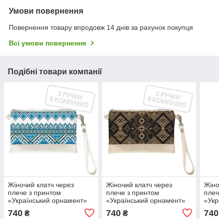
Умови повернення
Повернення товару впродовж 14 днів за рахунок покупця
Всі умови повернення
Подібні товари компанії
Жіночий клатч через
Жіночий клатч через
Жіно
плече з принтом
плече з принтом
плеч
«Український орнамент»
«Український орнамент»
«Укр
25х15 см 2 ручки в
25х15 см 2 ручки в
квіт
740
740
740
₴
₴
комплекті
комплекті
комп