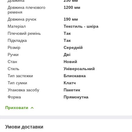
Довжина
250 мм
Довжина плечового
1200 мм
ременя
Довжина ручок
190 мм
Матеріал
Текстиль - шкіра
Плечовий ремінь
Так
Підкладка
Так
Розмір
Середній
Ручки
Дві
Стан
Новий
Стиль
Універсальний
Тип застежки
Блискавка
Тип сумки
Клатч
Упаковка засобу
Пакетик
Форма
Прямокутна
Приховати
Умови доставки