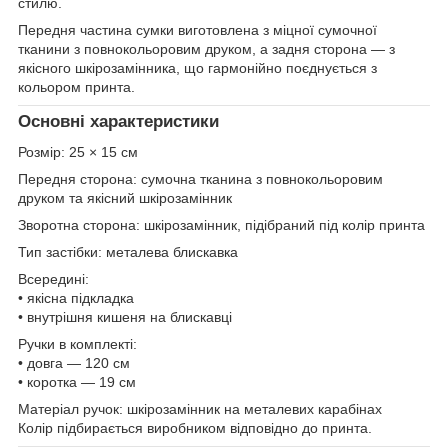
стилю.
Передня частина сумки виготовлена з міцної сумочної
тканини з повнокольоровим друком, а задня сторона — з
якісного шкірозамінника, що гармонійно поєднується з
кольором принта.
Основні характеристики
Розмір: 25 × 15 см
Передня сторона: сумочна тканина з повнокольоровим
друком та якісний шкірозамінник
Зворотна сторона: шкірозамінник, підібраний під колір принта
Тип застібки: металева блискавка
Всередині:
• якісна підкладка
• внутрішня кишеня на блискавці
Ручки в комплекті:
• довга — 120 см
• коротка — 19 см
Матеріал ручок: шкірозамінник на металевих карабінах
Колір підбирається виробником відповідно до принта.