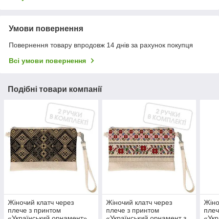
Умови повернення
Повернення товару впродовж 14 днів за рахунок покупця
Всі умови повернення
Подібні товари компанії
Жіночий клатч через
Жіночий клатч через
Жіно
плече з принтом
плече з принтом
плеч
«Український орнамент»
«Український орнамент з
«Укр