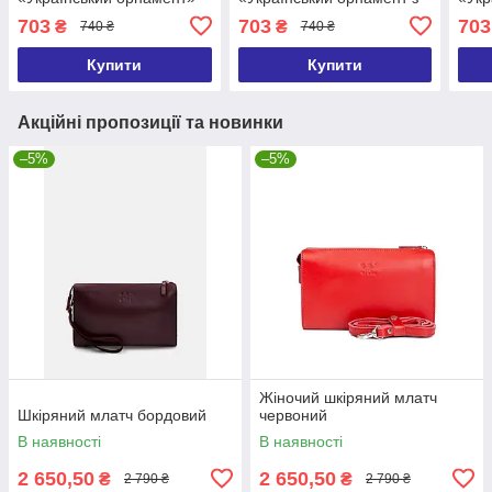
25х15 см 2 ручки в
квітів» 25х15 см 2 ручки в
орна
703
703
703
₴
₴
740 ₴
740 ₴
комплекті
комплекті
ручк
Купити
Купити
Акційні пропозиції та новинки
–5%
–5%
Жіночий шкіряний млатч
Шкіряний млатч бордовий
червоний
В наявності
В наявності
2 650,50
2 650,50
₴
₴
2 790 ₴
2 790 ₴