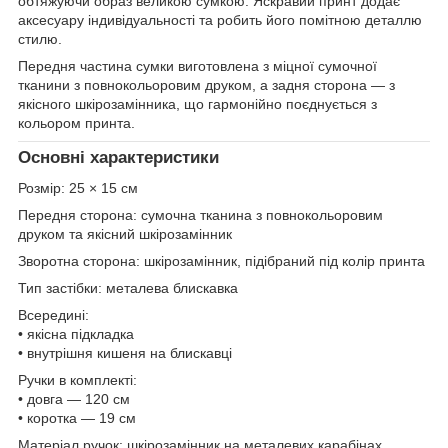
обтяжуючи образ великою сумкою. Яскравий принт додає
аксесуару індивідуальності та робить його помітною деталлю
стилю.
Передня частина сумки виготовлена з міцної сумочної
тканини з повнокольоровим друком, а задня сторона — з
якісного шкірозамінника, що гармонійно поєднується з
кольором принта.
Основні характеристики
Розмір: 25 × 15 см
Передня сторона: сумочна тканина з повнокольоровим
друком та якісний шкірозамінник
Зворотна сторона: шкірозамінник, підібраний під колір принта
Тип застібки: металева блискавка
Всередині:
• якісна підкладка
• внутрішня кишеня на блискавці
Ручки в комплекті:
• довга — 120 см
• коротка — 19 см
Матеріал ручок: шкірозамінник на металевих карабінах