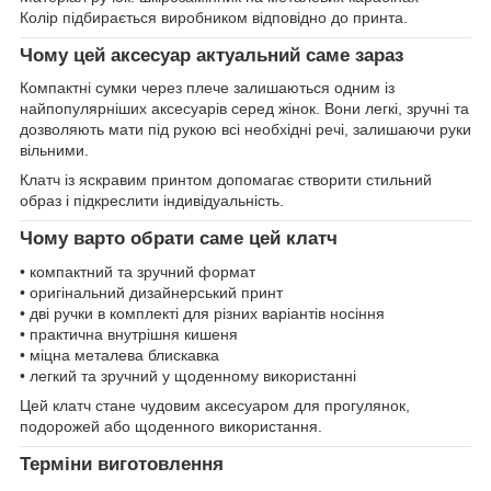
Колір підбирається виробником відповідно до принта.
Чому цей аксесуар актуальний саме зараз
Компактні сумки через плече залишаються одним із
найпопулярніших аксесуарів серед жінок. Вони легкі, зручні та
дозволяють мати під рукою всі необхідні речі, залишаючи руки
вільними.
Клатч із яскравим принтом допомагає створити стильний
образ і підкреслити індивідуальність.
Чому варто обрати саме цей клатч
• компактний та зручний формат
• оригінальний дизайнерський принт
• дві ручки в комплекті для різних варіантів носіння
• практична внутрішня кишеня
• міцна металева блискавка
• легкий та зручний у щоденному використанні
Цей клатч стане чудовим аксесуаром для прогулянок,
подорожей або щоденного використання.
Терміни виготовлення