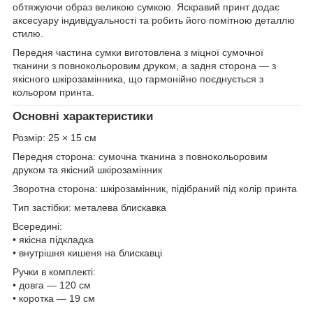
обтяжуючи образ великою сумкою. Яскравий принт додає
аксесуару індивідуальності та робить його помітною деталлю
стилю.
Передня частина сумки виготовлена з міцної сумочної
тканини з повнокольоровим друком, а задня сторона — з
якісного шкірозамінника, що гармонійно поєднується з
кольором принта.
Основні характеристики
Розмір: 25 × 15 см
Передня сторона: сумочна тканина з повнокольоровим
друком та якісний шкірозамінник
Зворотна сторона: шкірозамінник, підібраний під колір принта
Тип застібки: металева блискавка
Всередині:
• якісна підкладка
• внутрішня кишеня на блискавці
Ручки в комплекті:
• довга — 120 см
• коротка — 19 см