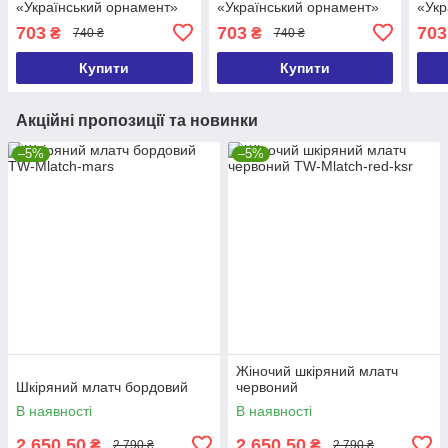
«Український орнамент»
«Український орнамент»
«Укр
25х15 см 2 ручки в
25х15 см 2 ручки в
квіт
703
703
703
₴
₴
740 ₴
740 ₴
комплекті
комплекті
комп
Купити
Купити
Акційні пропозиції та новинки
–5%
–5%
Жіночий шкіряний млатч
Шкіряний млатч бордовий
червоний
В наявності
В наявності
2 650,50
2 650,50
₴
₴
2 790 ₴
2 790 ₴