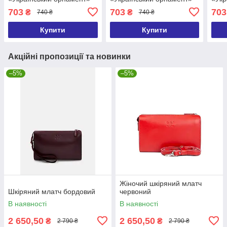
25х15 см 2 ручки в
25х15 см 2 ручки в
квіт
703
703
703
₴
₴
740 ₴
740 ₴
комплекті
комплекті
комп
Купити
Купити
Акційні пропозиції та новинки
–5%
–5%
Жіночий шкіряний млатч
Шкіряний млатч бордовий
червоний
В наявності
В наявності
2 650,50
2 650,50
₴
₴
2 790 ₴
2 790 ₴