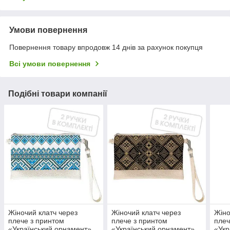
Умови повернення
Повернення товару впродовж 14 днів за рахунок покупця
Всі умови повернення
Подібні товари компанії
Жіночий клатч через
Жіночий клатч через
Жіно
плече з принтом
плече з принтом
плеч
«Український орнамент»
«Український орнамент»
«Укр