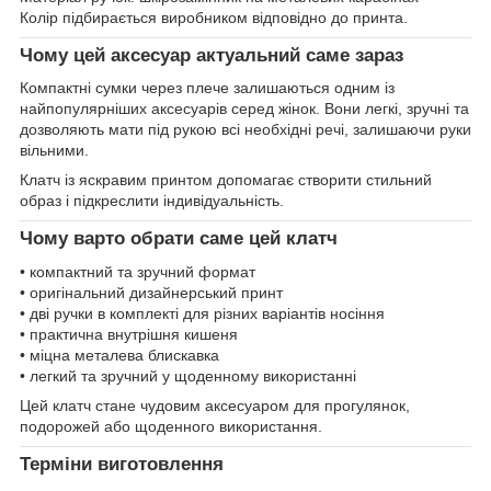
Колір підбирається виробником відповідно до принта.
Чому цей аксесуар актуальний саме зараз
Компактні сумки через плече залишаються одним із
найпопулярніших аксесуарів серед жінок. Вони легкі, зручні та
дозволяють мати під рукою всі необхідні речі, залишаючи руки
вільними.
Клатч із яскравим принтом допомагає створити стильний
образ і підкреслити індивідуальність.
Чому варто обрати саме цей клатч
• компактний та зручний формат
• оригінальний дизайнерський принт
• дві ручки в комплекті для різних варіантів носіння
• практична внутрішня кишеня
• міцна металева блискавка
• легкий та зручний у щоденному використанні
Цей клатч стане чудовим аксесуаром для прогулянок,
подорожей або щоденного використання.
Терміни виготовлення