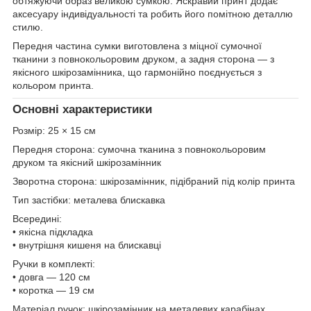
обтяжуючи образ великою сумкою. Яскравий принт додає
аксесуару індивідуальності та робить його помітною деталлю
стилю.
Передня частина сумки виготовлена з міцної сумочної
тканини з повнокольоровим друком, а задня сторона — з
якісного шкірозамінника, що гармонійно поєднується з
кольором принта.
Основні характеристики
Розмір: 25 × 15 см
Передня сторона: сумочна тканина з повнокольоровим
друком та якісний шкірозамінник
Зворотна сторона: шкірозамінник, підібраний під колір принта
Тип застібки: металева блискавка
Всередині:
• якісна підкладка
• внутрішня кишеня на блискавці
Ручки в комплекті:
• довга — 120 см
• коротка — 19 см
Матеріал ручок: шкірозамінник на металевих карабінах