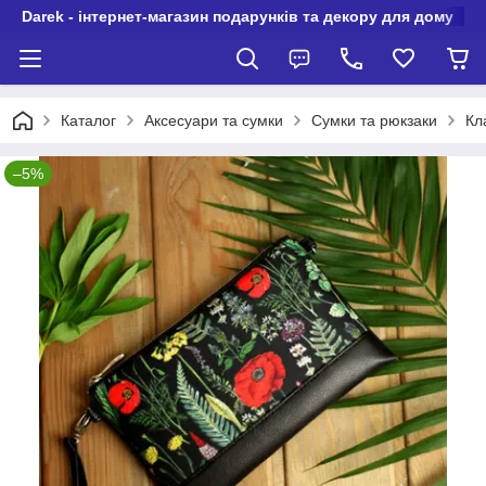
Darek - інтернет-магазин подарунків та декору для дому
Каталог
Аксесуари та сумки
Сумки та рюкзаки
Кл
–5%