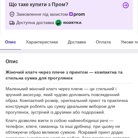
Що таке купити з Пром?
Замовлення під захистом
Доступна доставка
Опис
Характеристики
Доставка
Оплата
Умови п
Опис
Жіночий клатч через плече з принтом — компактна та
стильна сумка для прогулянок
Маленький жіночий клатч через плече — це стильний і
зручний аксесуар, який чудово доповнить повсякденний
образ. Компактний розмір, оригінальний принт та практична
конструкція роблять цю сумку ідеальним вибором для
прогулянок, зустрічей із друзями або подорожей.
Клатч дозволяє взяти із собою найнеобхідніші речі —
телефон, ключі, гаманець та інші дрібниці, при цьому не
обтяжуючи образ великою сумкою. Яскравий принт додає
аксесуару індивідуальності та робить його помітною деталлю