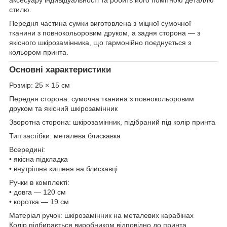
стилю.
Передня частина сумки виготовлена з міцної сумочної
тканини з повнокольоровим друком, а задня сторона — з
якісного шкірозамінника, що гармонійно поєднується з
кольором принта.
Основні характеристики
Розмір: 25 × 15 см
Передня сторона: сумочна тканина з повнокольоровим
друком та якісний шкірозамінник
Зворотна сторона: шкірозамінник, підібраний під колір принта
Тип застібки: металева блискавка
Всередині:
• якісна підкладка
• внутрішня кишеня на блискавці
Ручки в комплекті:
• довга — 120 см
• коротка — 19 см
Матеріал ручок: шкірозамінник на металевих карабінах
Колір підбирається виробником відповідно до принта.