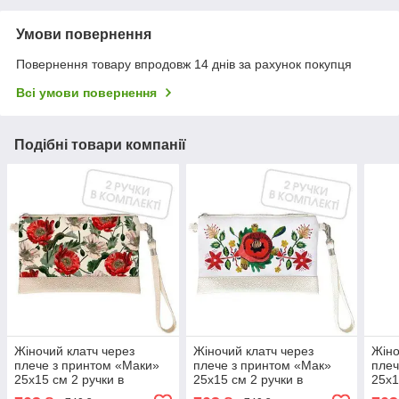
Умови повернення
Повернення товару впродовж 14 днів за рахунок покупця
Всі умови повернення
Подібні товари компанії
Жіночий клатч через
Жіночий клатч через
Жіно
плече з принтом «Маки»
плече з принтом «Мак»
плеч
25х15 см 2 ручки в
25х15 см 2 ручки в
25х1
комплекті
комплекті
комп