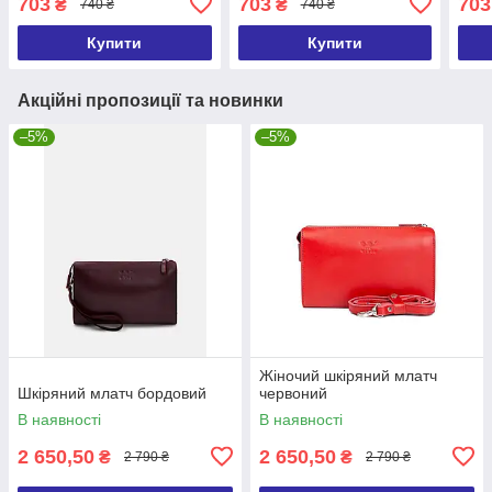
703
703
703
₴
₴
740 ₴
740 ₴
Купити
Купити
Акційні пропозиції та новинки
–5%
–5%
Жіночий шкіряний млатч
Шкіряний млатч бордовий
червоний
В наявності
В наявності
2 650,50
2 650,50
₴
₴
2 790 ₴
2 790 ₴