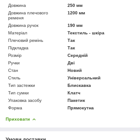
Довжина
250 мм
Довжина плечового
1200 мм
ременя
Довжина ручок
190 мм
Матеріал
Текстиль - шкіра
Плечовий ремінь
Так
Підкладка
Так
Розмір
Середній
Ручки
Дві
Стан
Новий
Стиль
Універсальний
Тип застежки
Блискавка
Тип сумки
Клатч
Упаковка засобу
Пакетик
Форма
Прямокутна
Приховати
Умови доставки