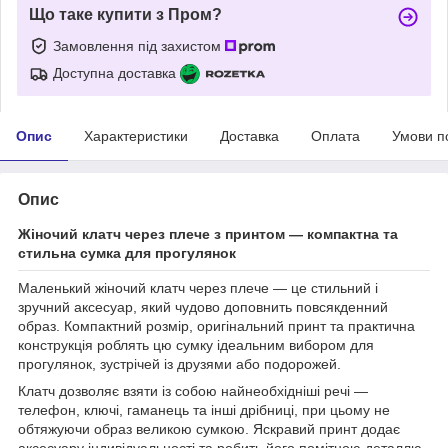
Що таке купити з Пром?
Замовлення під захистом
Доступна доставка
Опис
Характеристики
Доставка
Оплата
Умови п
Опис
Жіночий клатч через плече з принтом — компактна та
стильна сумка для прогулянок
Маленький жіночий клатч через плече — це стильний і
зручний аксесуар, який чудово доповнить повсякденний
образ. Компактний розмір, оригінальний принт та практична
конструкція роблять цю сумку ідеальним вибором для
прогулянок, зустрічей із друзями або подорожей.
Клатч дозволяє взяти із собою найнеобхідніші речі —
телефон, ключі, гаманець та інші дрібниці, при цьому не
обтяжуючи образ великою сумкою. Яскравий принт додає
аксесуару індивідуальності та робить його помітною деталлю