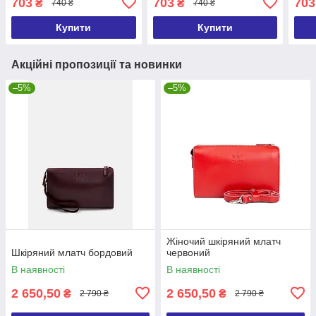
703
703
703
₴
₴
740 ₴
740 ₴
Купити
Купити
Акційні пропозиції та новинки
–5%
–5%
Жіночий шкіряний млатч
Шкіряний млатч бордовий
червоний
В наявності
В наявності
2 650,50
2 650,50
₴
₴
2 790 ₴
2 790 ₴