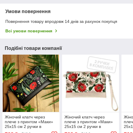
Умови повернення
Повернення товару впродовж 14 днів за рахунок покупця
Всі умови повернення
Подібні товари компанії
Жіночий клатч через
Жіночий клатч через
Жіно
плече з принтом «Маки»
плече з принтом «Маки»
плеч
25х15 см 2 ручки в
25х15 см 2 ручки в
25х1
комплекті
комплекті
комп