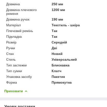
Довжина
250 мм
Довжина плечового
1200 мм
ременя
Довжина ручок
190 мм
Матеріал
Текстиль - шкіра
Плечовий ремінь
Так
Підкладка
Так
Розмір
Середній
Ручки
Дві
Стан
Новий
Стиль
Універсальний
Тип застежки
Блискавка
Тип сумки
Клатч
Упаковка засобу
Пакетик
Форма
Прямокутна
Приховати
Умови доставки