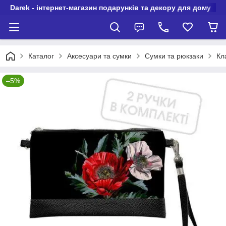
Darek - інтернет-магазин подарунків та декору для дому
Каталог
Аксесуари та сумки
Сумки та рюкзаки
Кл
–5%