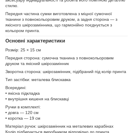
стилю.
Передня частина сумки виготовлена з міцної сумочної
тканини з повнокольоровим друком, а задня сторона — з
якісного шкірозамінника, що гармонійно поєднується з
кольором принта.
Основні характеристики
Розмір: 25 × 15 см
Передня сторона: сумочна тканина з повнокольоровим
друком та якісний шкірозамінник
Зворотна сторона: шкірозамінник, підібраний під колір принта
Тип застібки: металева блискавка
Всередині:
• якісна підкладка
• внутрішня кишеня на блискавці
Ручки в комплекті:
• довга — 120 см
• коротка — 19 см
Матеріал ручок: шкірозамінник на металевих карабінах
Колір підбирається виробником відповідно до принта.