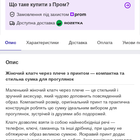
Що таке купити з Пром?
Замовлення під захистом
Доступна доставка
Опис
Характеристики
Доставка
Оплата
Умови п
Опис
Жіночий клатч через плече з принтом — компактна та
стильна сумка для прогулянок
Маленький жіночий клатч через плече — це стильний і
зручний аксесуар, який чудово доповнить повсякденний
образ. Компактний розмір, оригінальний принт та практична
конструкція роблять цю сумку ідеальним вибором для
прогулянок, зустрічей із друзями або подорожей.
Клатч дозволяє взяти із собою найнеобхідніші речі —
телефон, ключі, гаманець та інші дрібниці, при цьому не
обтяжуючи образ великою сумкою. Яскравий принт додає
аксесуару індивідуальності та робить його помітною деталлю