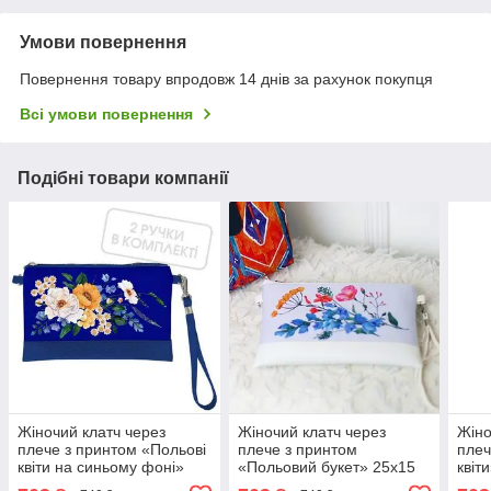
Умови повернення
Повернення товару впродовж 14 днів за рахунок покупця
Всі умови повернення
Подібні товари компанії
Жіночий клатч через
Жіночий клатч через
Жіно
плече з принтом «Польові
плече з принтом
плеч
квіти на синьому фоні»
«Польовий букет» 25х15
квіт
25х15 см 2 ручки в
см 2 ручки в комплекті
комп