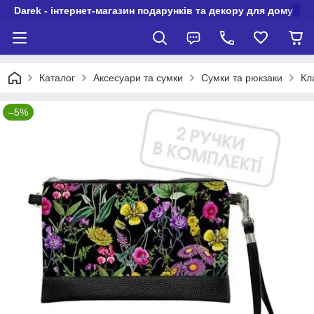
Darek - інтернет-магазин подарунків та декору для дому
Каталог
Аксесуари та сумки
Сумки та рюкзаки
Кл
–5%