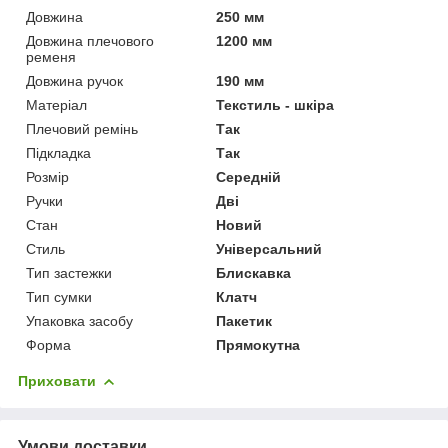
Довжина
250 мм
Довжина плечового
1200 мм
ременя
Довжина ручок
190 мм
Матеріал
Текстиль - шкіра
Плечовий ремінь
Так
Підкладка
Так
Розмір
Середній
Ручки
Дві
Стан
Новий
Стиль
Універсальний
Тип застежки
Блискавка
Тип сумки
Клатч
Упаковка засобу
Пакетик
Форма
Прямокутна
Приховати
Умови доставки