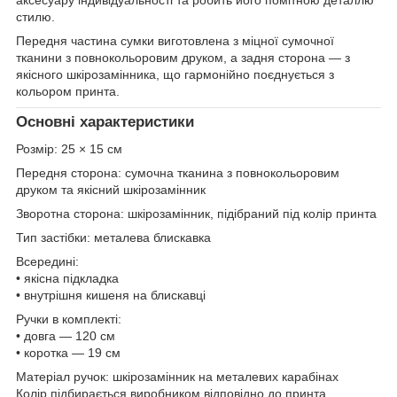
стилю.
Передня частина сумки виготовлена з міцної сумочної
тканини з повнокольоровим друком, а задня сторона — з
якісного шкірозамінника, що гармонійно поєднується з
кольором принта.
Основні характеристики
Розмір: 25 × 15 см
Передня сторона: сумочна тканина з повнокольоровим
друком та якісний шкірозамінник
Зворотна сторона: шкірозамінник, підібраний під колір принта
Тип застібки: металева блискавка
Всередині:
• якісна підкладка
• внутрішня кишеня на блискавці
Ручки в комплекті:
• довга — 120 см
• коротка — 19 см
Матеріал ручок: шкірозамінник на металевих карабінах
Колір підбирається виробником відповідно до принта.