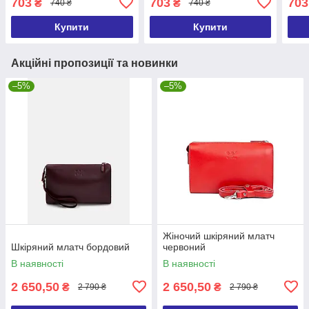
703
703
703
₴
₴
740 ₴
740 ₴
комплекті
Купити
Купити
Акційні пропозиції та новинки
–5%
–5%
Жіночий шкіряний млатч
Шкіряний млатч бордовий
червоний
В наявності
В наявності
2 650,50
2 650,50
₴
₴
2 790 ₴
2 790 ₴