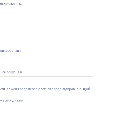
відуальність.
 використання.
ться покупцеві.
лами. Кожен товар перевіряється перед відправкою, щоб
учасний дизайн.