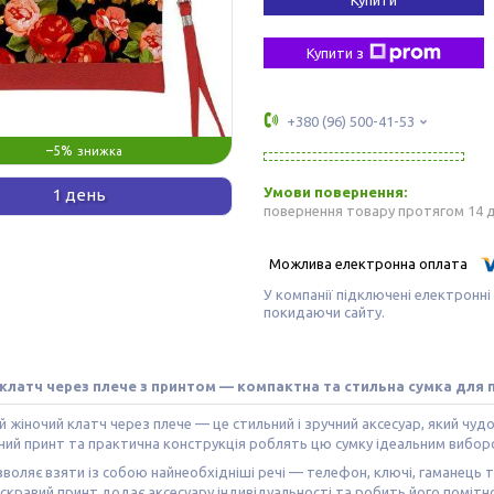
Купити з
+380 (96) 500-41-53
–5%
1 день
повернення товару протягом 14 
У компанії підключені електронні
покидаючи сайту.
клатч через плече з принтом — компактна та стильна сумка для
 жіночий клатч через плече — це стильний і зручний аксесуар, який чу
ний принт та практична конструкція роблять цю сумку ідеальним вибор
воляє взяти із собою найнеобхідніші речі — телефон, ключі, гаманець 
скравий принт додає аксесуару індивідуальності та робить його поміт