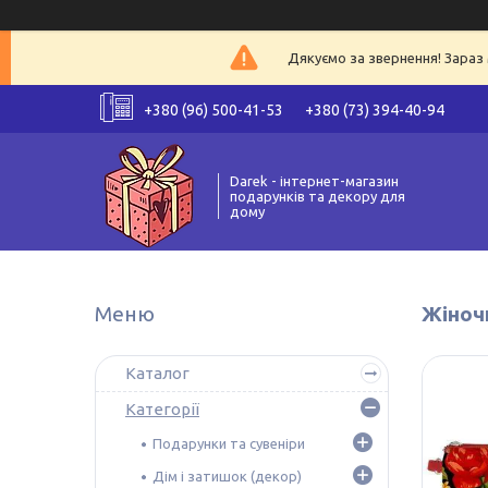
Дякуємо за звернення! Зараз 
+380 (96) 500-41-53
+380 (73) 394-40-94
Darek - інтернет-магазин
подарунків та декору для
дому
Жіночи
Каталог
Категорії
Подарунки та сувеніри
Дім і затишок (декор)