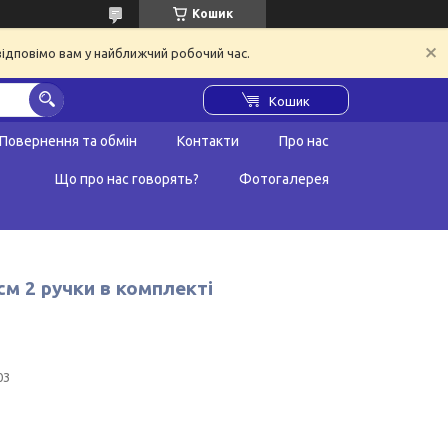
Кошик
відповімо вам у найближчий робочий час.
Кошик
Повернення та обмін
Контакти
Про нас
Що про нас говорять?
Фотогалерея
см 2 ручки в комплекті
03