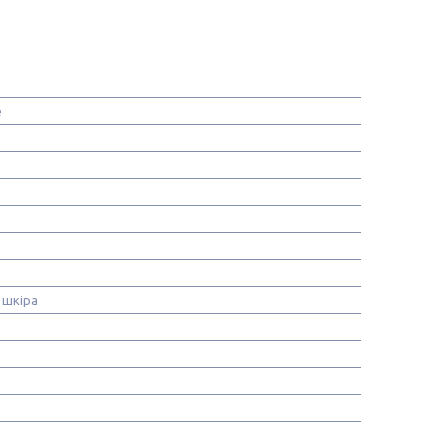
e
 шкіра