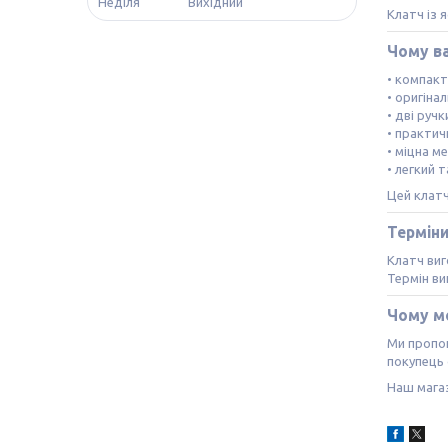
Неділя
Вихідний
Клатч із 
Чому в
• компак
• оригіна
• дві ручк
• практич
• міцна м
• легкий 
Цей клат
Термін
Клатч виг
Термін в
Чому м
Ми пропон
покупець 
Наш магаз