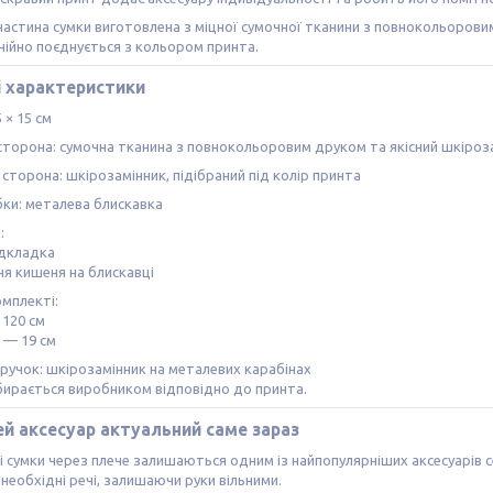
астина сумки виготовлена з міцної сумочної тканини з повнокольоровим
ійно поєднується з кольором принта.
і характеристики
 × 15 см
торона: сумочна тканина з повнокольоровим друком та якісний шкіроз
сторона: шкірозамінник, підібраний під колір принта
бки: металева блискавка
:
підкладка
ня кишеня на блискавці
омплекті:
 120 см
 — 19 см
ручок: шкірозамінник на металевих карабінах
бирається виробником відповідно до принта.
й аксесуар актуальний саме зараз
 сумки через плече залишаються одним із найпопулярніших аксесуарів се
 необхідні речі, залишаючи руки вільними.