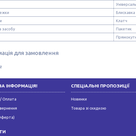
Універсал
тежки
Блискавка
и
Клатч
а засобу
Пакетик
Прямокут
ація для замовлення
₴
А ІНФОРМАЦІЯ!
СПЕЦІАЛЬНІ ПРОПОЗИЦІЇ
/ Оплата
Новинки
овернення
Товара зі скидкою
Оферта)