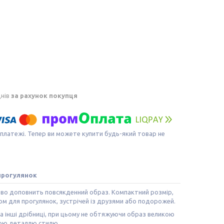
днів
за рахунок покупця
 платежі. Тепер ви можете купити будь-який товар не
 прогулянок
дово доповнить повсякденний образ. Компактний розмір,
ом для прогулянок, зустрічей із друзями або подорожей.
та інші дрібниці, при цьому не обтяжуючи образ великою
ною деталлю стилю.