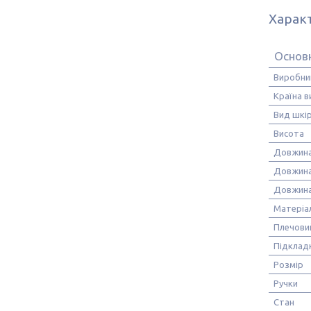
Харак
Основ
Виробни
Країна 
Вид шкі
Висота
Довжин
Довжина
Довжина
Матеріа
Плечови
Підклад
Розмір
Ручки
Стан