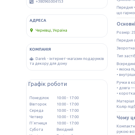
+380965004153
Передня ч
що гармон
Основн
Чернівці, Україна
Розмір: 25
Передня с
Зворотна 
Тип засті
Darek - інтернет-магазин подарунків
та декору для дому
Всередині
• якісна 
• внутріш
Ручки в к
Графік роботи
• довга —
• коротка
Понеділок
10:00
17:00
Матеріал 
Вівторок
10:00
17:00
Колір під
Середа
10:00
17:00
Четвер
10:00
17:00
Чому це
Пʼятниця
10:00
17:00
Компактні
Субота
Вихідний
рукою всі