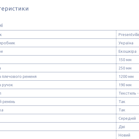
теристики
ні
к
Presentvill
виробник
Україна
ри
Екошкіра
150 мм
а
250 мм
 плечового ременя
1200 мм
 ручок
190 мм
л
Текстиль -
й ремінь
Так
ка
Так
Середній
Дві
Новий