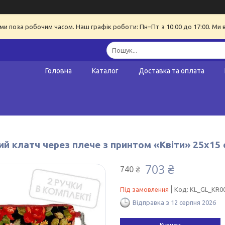
ми поза робочим часом. Наш графік роботи: Пн–Пт з 10:00 до 17:00. Ми 
Головна
Каталог
Доставка та оплата
й клатч через плече з принтом «Квіти» 25х15 
703 ₴
740 ₴
Під замовлення
Код:
KL_GL_KR0
Відправка з 12 серпня 2026
Купити