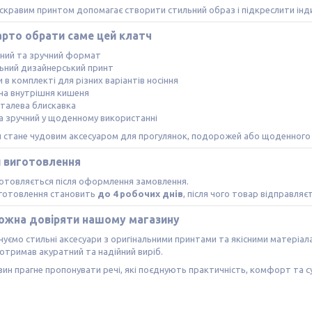
яскравим принтом допомагає створити стильний образ і підкреслити інди
арто обрати саме цей клатч
тний та зручний формат
льний дизайнерський принт
и в комплекті для різних варіантів носіння
на внутрішня кишеня
еталева блискавка
та зручний у щоденному використанні
ч стане чудовим аксесуаром для прогулянок, подорожей або щоденного
и виготовлення
отовляється після оформлення замовлення.
иготовлення становить
до 4 робочих днів
, після чого товар відправляє
ожна довіряти нашому магазину
уємо стильні аксесуари з оригінальними принтами та якісними матеріа
отримав акуратний та надійний виріб.
ин прагне пропонувати речі, які поєднують практичність, комфорт та с