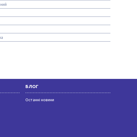
ьний
на
БЛОГ
Останні новини