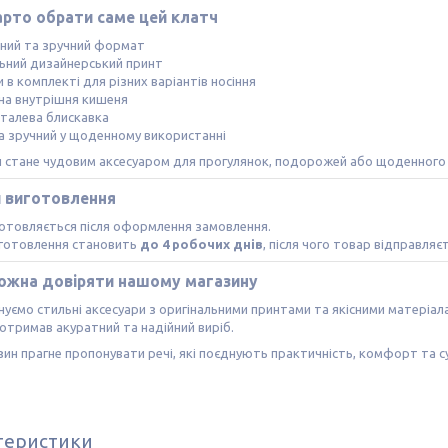
арто обрати саме цей клатч
тний та зручний формат
льний дизайнерський принт
и в комплекті для різних варіантів носіння
на внутрішня кишеня
еталева блискавка
та зручний у щоденному використанні
ч стане чудовим аксесуаром для прогулянок, подорожей або щоденного
и виготовлення
отовляється після оформлення замовлення.
иготовлення становить
до 4 робочих днів
, після чого товар відправляє
ожна довіряти нашому магазину
уємо стильні аксесуари з оригінальними принтами та якісними матеріа
отримав акуратний та надійний виріб.
ин прагне пропонувати речі, які поєднують практичність, комфорт та с
теристики