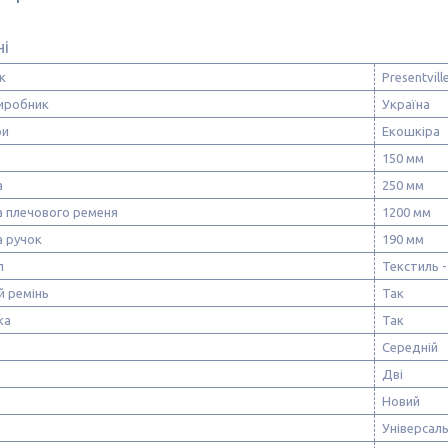
ні
к
Presentvill
виробник
Україна
ри
Екошкіра
150 мм
а
250 мм
 плечового ременя
1200 мм
 ручок
190 мм
л
Текстиль -
й ремінь
Так
ка
Так
Середній
Дві
Новий
Універсал