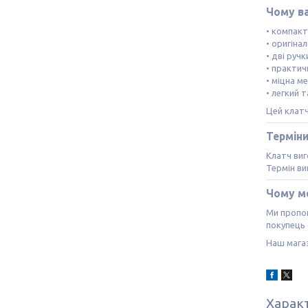
Чому в
• компак
• оригіна
• дві ручк
• практич
• міцна м
• легкий 
Цей клат
Термін
Клатч виг
Термін в
Чому м
Ми пропон
покупець 
Наш магаз
Харак