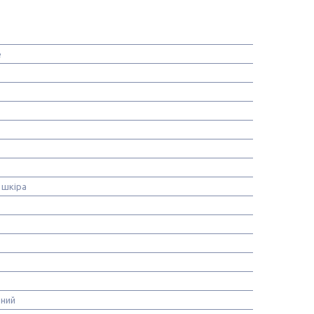
e
 шкіра
ьний