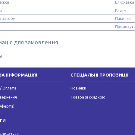
тежки
Блискавка
и
Клатч
а засобу
Пакетик
Прямокут
ація для замовлення
₴
А ІНФОРМАЦІЯ!
СПЕЦІАЛЬНІ ПРОПОЗИЦІЇ
/ Оплата
Новинки
овернення
Товара зі скидкою
Оферта)
 500-41-53