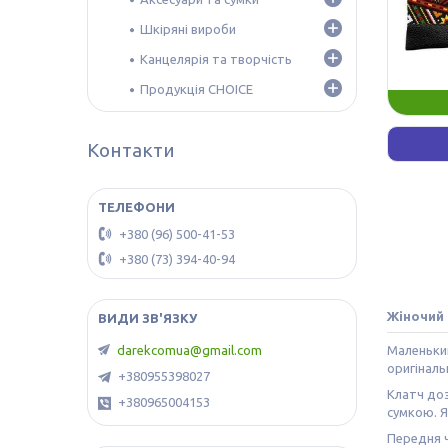
Шкіряні вироби
Канцелярія та творчість
Продукція CHOICE
Контакти
+380 (96) 500-41-53
+380 (73) 394-40-94
Жіночий 
Маленький
darekcomua@gmail.com
оригіналь
+380955398027
Клатч доз
+380965004153
сумкою. Я
Передня ч