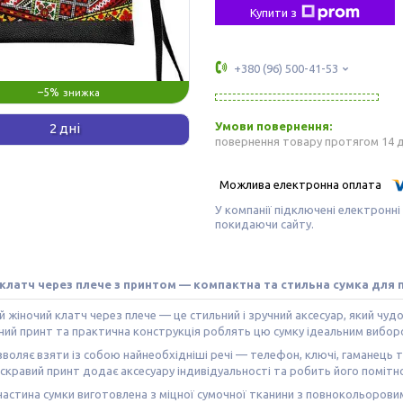
Купити з
+380 (96) 500-41-53
–5%
2 дні
повернення товару протягом 14 
У компанії підключені електронні
покидаючи сайту.
клатч через плече з принтом — компактна та стильна сумка для
 жіночий клатч через плече — це стильний і зручний аксесуар, який чу
ний принт та практична конструкція роблять цю сумку ідеальним вибор
воляє взяти із собою найнеобхідніші речі — телефон, ключі, гаманець 
скравий принт додає аксесуару індивідуальності та робить його поміт
астина сумки виготовлена з міцної сумочної тканини з повнокольоровим