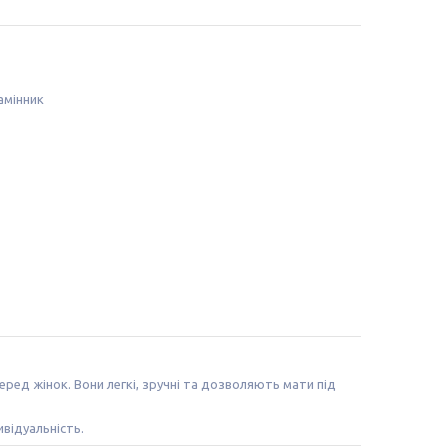
амінник
ред жінок. Вони легкі, зручні та дозволяють мати під
відуальність.