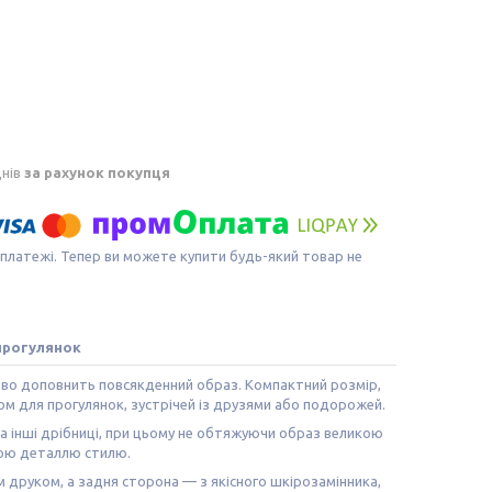
днів
за рахунок покупця
 платежі. Тепер ви можете купити будь-який товар не
 прогулянок
дово доповнить повсякденний образ. Компактний розмір,
ом для прогулянок, зустрічей із друзями або подорожей.
та інші дрібниці, при цьому не обтяжуючи образ великою
ною деталлю стилю.
 друком, а задня сторона — з якісного шкірозамінника,