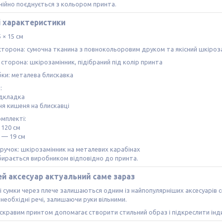
ійно поєднується з кольором принта.
і характеристики
 × 15 см
торона: сумочна тканина з повнокольоровим друком та якісний шкіроз
сторона: шкірозамінник, підібраний під колір принта
бки: металева блискавка
:
підкладка
ня кишеня на блискавці
омплекті:
 120 см
 — 19 см
ручок: шкірозамінник на металевих карабінах
бирається виробником відповідно до принта.
й аксесуар актуальний саме зараз
 сумки через плече залишаються одним із найпопулярніших аксесуарів се
 необхідні речі, залишаючи руки вільними.
яскравим принтом допомагає створити стильний образ і підкреслити інди