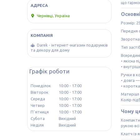
що гармон
Основн
Чернівці, Україна
Розмір: 25
Передня с
Зворотна 
Darek - інтернет-магазин подарунків
Тип засті
та декору для дому
Всередині
• якісна 
• внутріш
Графік роботи
Ручки в к
• довга —
Понеділок
10:00
17:00
• коротка
Вівторок
10:00
17:00
Матеріал 
Середа
10:00
17:00
Колір під
Четвер
10:00
17:00
Чому це
Пʼятниця
10:00
17:00
Субота
Вихідний
Компактні
Неділя
Вихідний
рукою всі
Клатч із 