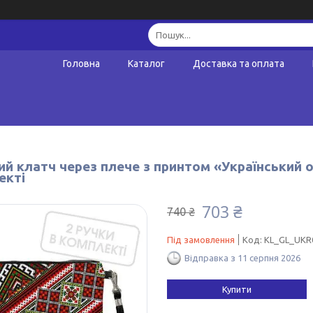
Головна
Каталог
Доставка та оплата
й клатч через плече з принтом «Український о
екті
703 ₴
740 ₴
Під замовлення
Код:
KL_GL_UKR
Відправка з 11 серпня 2026
Купити