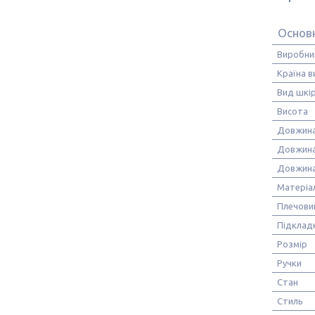
Основ
Виробни
Країна 
Вид шкі
Висота
Довжин
Довжина
Довжина
Матеріа
Плечови
Підклад
Розмір
Ручки
Стан
Стиль