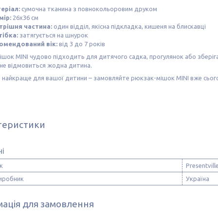
еріал:
сумочна тканина з повнокольоровим друком
мір:
26х36 см
трішня частина:
один відділ, якісна підкладка, кишеня на блискавці
тібка:
затягується на шнурок
омендований вік:
від 3 до 7 років
шок MINI чудово підходить для дитячого садка, прогулянок або зберіган
 не відмовиться жодна дитина.
найкраще для вашої дитини – замовляйте рюкзак-мішок MINI вже сього
теристики
ні
к
Presentvill
виробник
Україна
ація для замовлення