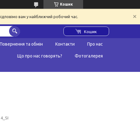
Кошик
відповімо вам у найближчий робочий час.
Кошик
Повернення та обмін
Контакти
Про нас
Що про нас говорять?
Фотогалерея
4_SI