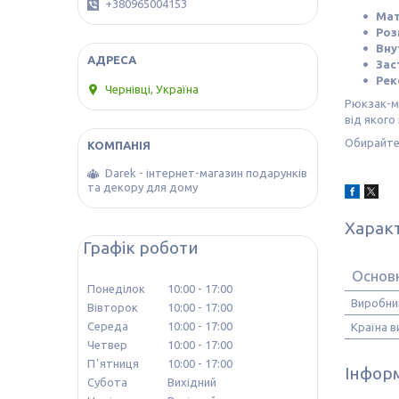
+380965004153
Мат
Роз
Вну
Зас
Рек
Чернівці, Україна
Рюкзак-мі
від якого
Обирайте 
Darek - інтернет-магазин подарунків
та декору для дому
Харак
Графік роботи
Основ
Понеділок
10:00
17:00
Виробни
Вівторок
10:00
17:00
Середа
10:00
17:00
Країна 
Четвер
10:00
17:00
Пʼятниця
10:00
17:00
Інформ
Субота
Вихідний