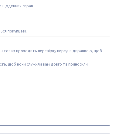
о щоденних справ.
ться покупцеві.
жен товар проходить перевірку перед відправкою, щоб
ість, щоб вони служили вам довго та приносили
e