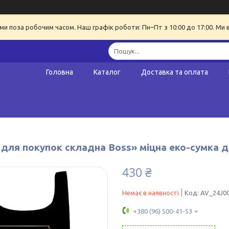
ми поза робочим часом. Наш графік роботи: Пн–Пт з 10:00 до 17:00. Ми 
Головна
Каталог
Доставка та оплата
 для покупок складна Boss» міцна еко-сумка 
430 ₴
Немає в наявності
Код:
AV_24J0
+380 (96) 500-41-53