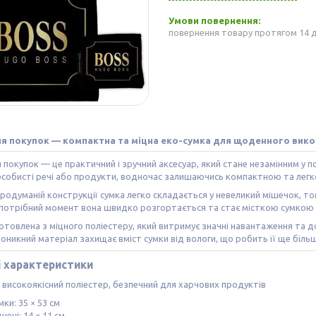
повернення товару протягом 14 
я покупок — компактна та міцна еко-сумка для щоденного вик
 покупок — це практичний і зручний аксесуар, який стане незамінним у
особисті речі або продукти, водночас залишаючись компактною та легк
родуманій конструкції сумка легко складається у невеликий мішечок, тому
 потрібний момент вона швидко розгортається та стає місткою сумкою 
отовлена з міцного поліестеру, який витримує значні навантаження та
никний матеріал захищає вміст сумки від вологи, що робить її ще біл
і характеристики
 високоякісний поліестер, безпечний для харчових продуктів
ки: 35 × 53 см
шені: 14 × 11 см