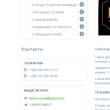
Посуд та кухонне приладдя
Аксесуари та сумки
Шкіряні вироби
Канцелярія та творчість
Продукція CHOICE
Контакти
Сумка дл
Сумка для
покупки, 
Завдяки п
+380 (96) 500-41-53
кишені. У
+380 (73) 394-40-94
Сумка виг
Водонепро
Основн
darekcomua@gmail.com
Матеріал:
+380955398027
Розмір сум
Розмір ки