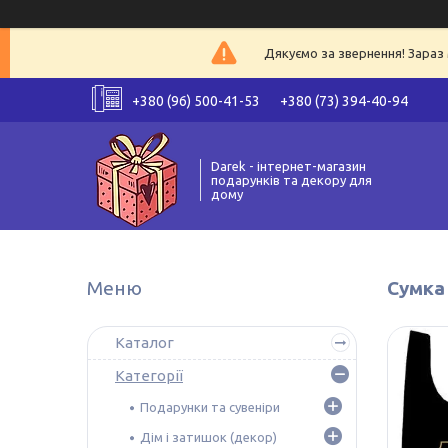
Дякуємо за звернення! Зараз 
+380 (96) 500-41-53
+380 (73) 394-40-94
Darek - інтернет-магазин
подарунків та декору для
дому
Сумка
Каталог
Категорії
Подарунки та сувеніри
Дім і затишок (декор)