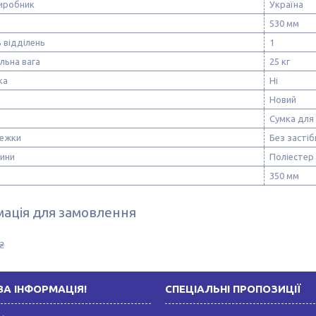
виробник
Україна
530 мм
ь відділень
1
льна вага
25 кг
ка
Ні
Новий
Сумка для
тежки
Без застіб
нини
Поліестер
350 мм
ація для замовлення
₴
А ІНФОРМАЦІЯ!
СПЕЦІАЛЬНІ ПРОПОЗИЦІЇ