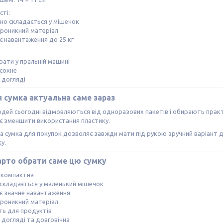
ті:
но складається у мішечок
проникний матеріал
є навантаження до 25 кг
рати у пральній машині
 сохне
у догляді
 сумка актуальна саме зараз
дей сьогодні відмовляються від одноразових пакетів і обирають практич
є зменшити використання пластику.
 сумка для покупок дозволяє завжди мати під рукою зручний варіант дл
у.
арто обрати саме цю сумку
а компактна
складається у маленький мішечок
є значне навантаження
проникний матеріал
ть для продуктів
у догляді та довговічна