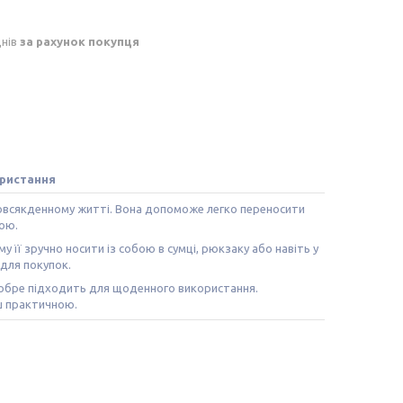
днів
за рахунок покупця
ористання
 повсякденному житті. Вона допоможе легко переносити
ою.
 її зручно носити із собою в сумці, рюкзаку або навіть у
для покупок.
 добре підходить для щоденного використання.
ьш практичною.