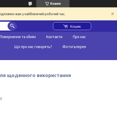
Кошик
відповімо вам у найближчий робочий час.
Кошик
Повернення та обмін
Контакти
Про нас
Що про нас говорять?
Фотогалерея
для щоденного використання
02