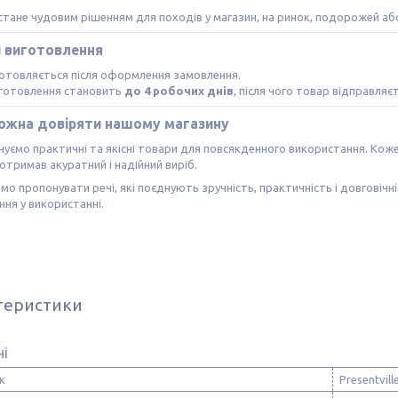
стане чудовим рішенням для походів у магазин, на ринок, подорожей аб
и виготовлення
отовляється після оформлення замовлення.
иготовлення становить
до 4 робочих днів
, після чого товар відправляє
ожна довіряти нашому магазину
уємо практичні та якісні товари для повсякденного використання. Ко
отримав акуратний і надійний виріб.
мо пропонувати речі, які поєднують зручність, практичність і довговічн
ня у використанні.
теристики
ні
к
Presentvill