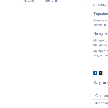
Неділя
Вихідний
Ця сумка 
Термін
Сумка виг
Термін в
Чому м
Ми пропон
покупець 
Ми прагне
задоволен
Харак
Основ
Виробни