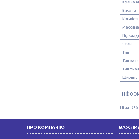
Країна 
Висота
Кількіст
Максима
Підклад
Стан
Тип
Тип зас
Тип тка
Ширина
Інформ
Ціна:
430 
ПРО КОМПАНІЮ
ВАЖЛИВ