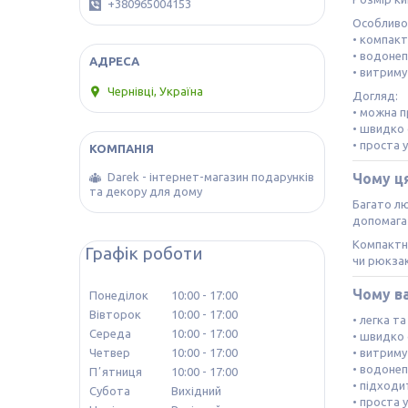
+380965004153
Особливос
• компакт
• водоне
• витриму
Чернівці, Україна
Догляд:
• можна п
• швидко
• проста 
Чому ця
Darek - інтернет-магазин подарунків
та декору для дому
Багато лю
допомага
Компактна
Графік роботи
чи рюкзак
Чому в
Понеділок
10:00
17:00
Вівторок
10:00
17:00
• легка т
Середа
10:00
17:00
• швидко 
• витриму
Четвер
10:00
17:00
• водоне
Пʼятниця
10:00
17:00
• підходи
Субота
Вихідний
• проста 