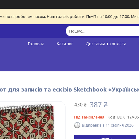
ми поза робочим часом. Наш графік роботи: Пн–Пт з 10:00 до 17:00. Ми 
Головна
Каталог
Доставка та оплата
т для записів та ескізів Sketchbook «Українсь
387 ₴
430 ₴
Під замовлення
Код:
BDK_17A06
Відправка з 11 серпня 2026
Купити