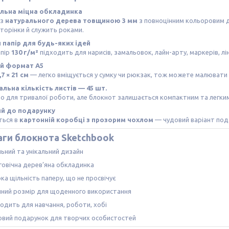
альна міцна обкладинка
 з
натурального дерева товщиною 3 мм
з повноцінним кольоровим др
торінки й служить роками.
 папір для будь-яких ідей
апір
130 г/м²
підходить для нарисів, замальовок, лайн-арту, маркерів, лі
ий формат A5
,7 × 21 см
— легко вміщується у сумку чи рюкзак, тож можете малювати й
льна кількість листів — 45 шт.
о для тривалої роботи, але блокнот залишається компактним та легки
ий до подарунку
ться в
картонній коробці з прозорим чохлом
— чудовий варіант под
ги блокнота Sketchbook
льний та унікальний дизайн
говічна дерев’яна обкладинка
ка щільність паперу, що не просвічує
чний розмір для щоденного використання
ходить для навчання, роботи, хобі
овий подарунок для творчих особистостей