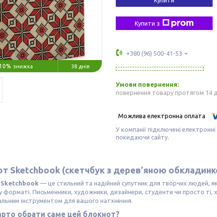
Купити з
+380 (96) 500-41-53
10%
38 днів
повернення товару протягом 14 
У компанії підключені електронні
покидаючи сайту.
т Sketchbook (скетчбук з дерев’яною обкладин
 Sketchbook
— це стильний та надійний супутник для творчих людей, які 
 форматі. Письменники, художники, дизайнери, студенти чи просто ті
альним інструментом для вашого натхнення.
арто обрати саме цей блокнот?