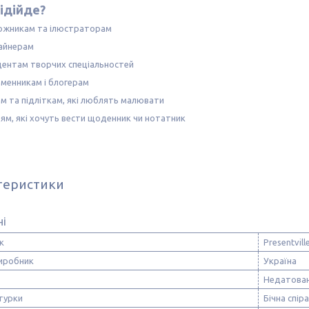
ідійде?
ожникам та ілюстраторам
айнерам
дентам творчих спеціальностей
ьменникам і блогерам
ям та підліткам, які люблять малювати
ям, які хочуть вести щоденник чи нотатник
теристики
ні
к
Presentvill
виробник
Україна
Недатова
турки
Бічна спір