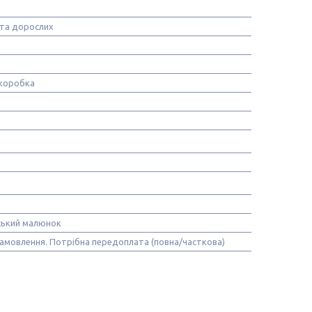
 та дорослих
коробка
ький малюнок
замовлення. Потрібна передоплата (повна/часткова)