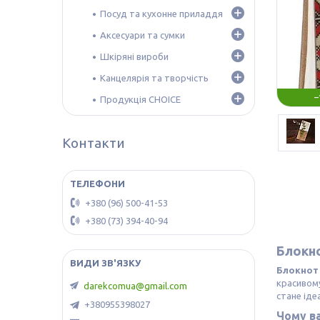
Посуд та кухонне приладдя
Аксесуари та сумки
Шкіряні вироби
Канцелярія та творчість
–
Продукція CHOICE
Контакти
+380 (96) 500-41-53
+380 (73) 394-40-94
Блокно
Блокнот
красивому
darekcomua@gmail.com
стане іде
+380955398027
Чому в