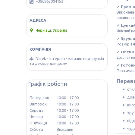
+380965004153
✓ Премі
Виконана
захищає с
✓ Цупкий
Чернівці, Україна
Якісний п
✓ Зручн
Розмір
14
✓ Оптима
Достатнь
Darek - інтернет-магазин подарунків
та декору для дому
✓ Готов
Постачає
Перева
Графік роботи
сти
дов
Понеділок
10:00
17:00
Вівторок
10:00
17:00
висо
Середа
10:00
17:00
зру
Четвер
10:00
17:00
під
Пʼятниця
10:00
17:00
чуд
Субота
Вихідний