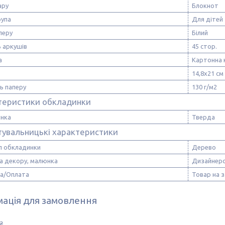
ару
Блокнот
рупа
Для дітей
перу
Білий
ь аркушів
45 стор.
а
Картонна 
14,8х21 см
ь паперу
130 г/м2
теристики обкладинки
нка
Тверда
тувальницькі характеристики
л обкладинки
Дерево
а декору, малюнка
Дизайнерс
а/Оплата
Товар на 
ація для замовлення
₴