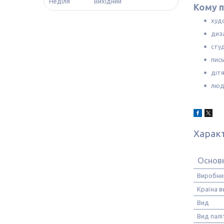
Неділя
Вихідний
Кому п
худ
диз
сту
пис
діт
люд
Харак
Основ
Виробни
Країна 
Вид
Вид палі