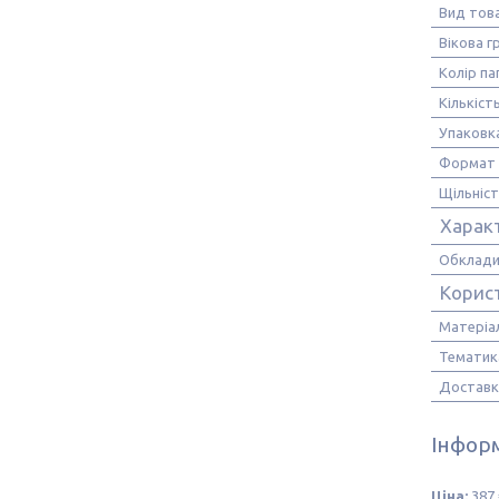
Вид тов
Вікова г
Колір па
Кількіст
Упаковк
Формат
Щільніст
Харак
Обклади
Корис
Матеріа
Тематик
Доставк
Інформ
Ціна:
387 