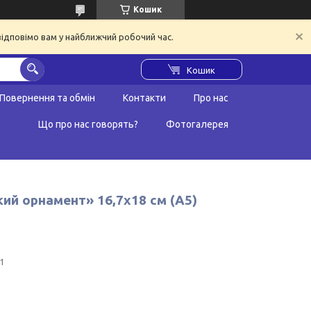
Кошик
відповімо вам у найближчий робочий час.
Кошик
Повернення та обмін
Контакти
Про нас
Що про нас говорять?
Фотогалерея
кий орнамент» 16,7х18 см (А5)
1