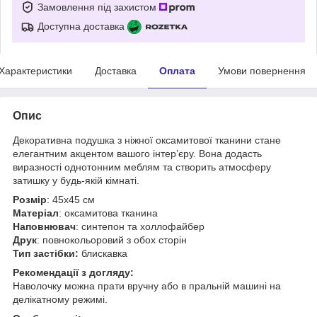
Замовлення під захистом
Доступна доставка
Характеристики
Доставка
Оплата
Умови повернення
Опис
Декоративна подушка з ніжної оксамитової тканини стане
елегантним акцентом вашого інтер’єру. Вона додасть
виразності однотонним меблям та створить атмосферу
затишку у будь-якій кімнаті.
Розмір
: 45х45 см
Матеріал
: оксамитова тканина
Наповнювач
: синтепон та холлофайбер
Друк
: повнокольоровий з обох сторін
Тип застібки:
блискавка
Рекомендації з догляду:
Наволочку можна прати вручну або в пральній машині на
делікатному режимі.