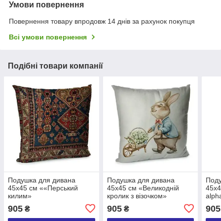
Умови повернення
Повернення товару впродовж 14 днів за рахунок покупця
Всі умови повернення
Подібні товари компанії
Подушка для дивана
Подушка для дивана
Поду
45х45 см ««Перський
45х45 см «Великодній
45х4
килим»
кролик з візочком»
alph
905
905
905
₴
₴