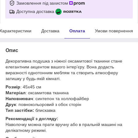
Замовлення під захистом
Доступна доставка
Характеристики
Доставка
Оплата
Умови повернення
Опис
Декоративна подушка з ніжної оксамитової тканини стане
елегантним акцентом вашого інтер’єру. Вона додасть
виразності однотонним меблям та створить атмосферу
затишку у будь-якій кімнаті.
Розмір
: 45х45 см
Матеріал
: оксамитова тканина
Наповнювач
: синтепон та холлофайбер
Друк
: повнокольоровий з обох сторін
Тип застібки:
блискавка
Рекомендації з догляду:
Наволочку можна прати вручну або в пральній машині на
делікатному режимі.