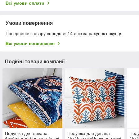
Всі умови оплати
Умови повернення
Повернення товару впродовж 14 днів за рахунок покупця
Всі умови повернення
Подібні товари компанії
Подушка для дивана
Подушка для дивана
Поду
45х45 см ««Червоно-білий
45х45 см ««Червоно-синій
45х4