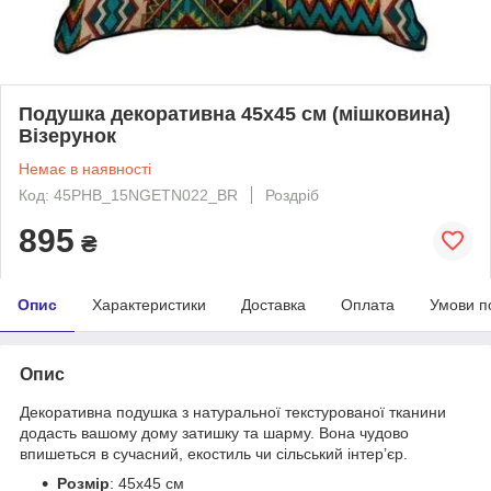
Подушка декоративна 45х45 см (мішковина)
Візерунок
Немає в наявності
Код: 45PHB_15NGETN022_BR
Роздріб
895
₴
Опис
Характеристики
Доставка
Оплата
Умови п
Опис
Декоративна подушка з натуральної текстурованої тканини
додасть вашому дому затишку та шарму. Вона чудово
впишеться в сучасний, екостиль чи сільський інтер’єр.
Розмір
: 45х45 см