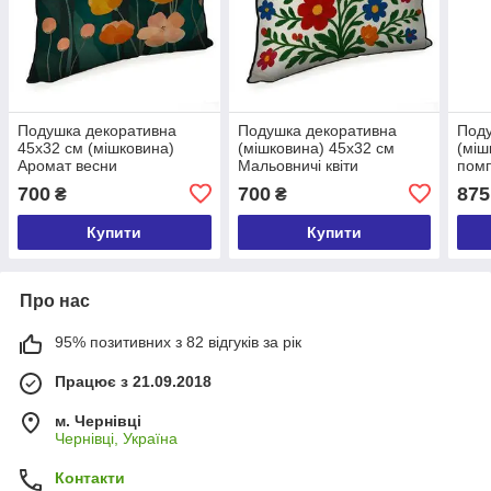
Подушка декоративна
Подушка декоративна
Поду
45х32 см (мішковина)
(мішковина) 45х32 см
(міш
Аромат весни
Мальовничі квіти
помп
візе
700
700
875
₴
₴
Купити
Купити
Про нас
95% позитивних з 82 відгуків за рік
Працює з 21.09.2018
м. Чернівці
Чернівці, Україна
Контакти