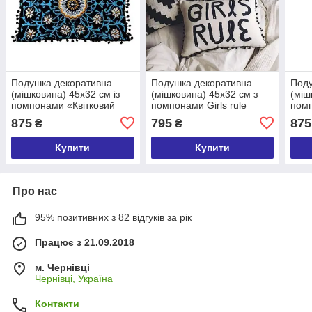
Подушка декоративна
Подушка декоративна
Поду
(мішковина) 45х32 см із
(мішковина) 45х32 см з
(міш
помпонами «Квітковий
помпонами Girls rule
пом
візерунок»
«Гео
875
795
875
₴
₴
ром
Купити
Купити
Про нас
95% позитивних з 82 відгуків за рік
Працює з 21.09.2018
м. Чернівці
Чернівці, Україна
Контакти