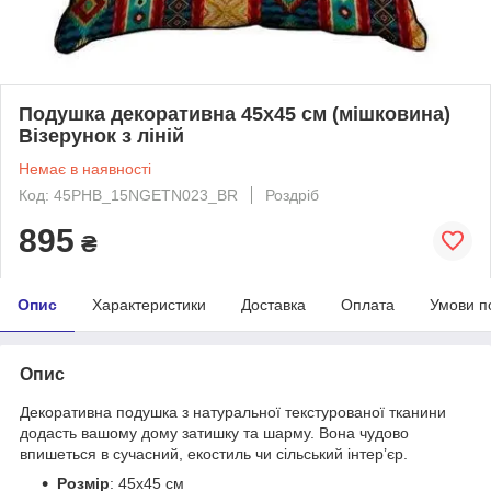
Подушка декоративна 45х45 см (мішковина)
Візерунок з ліній
Немає в наявності
Код: 45PHB_15NGETN023_BR
Роздріб
895
₴
Опис
Характеристики
Доставка
Оплата
Умови п
Опис
Декоративна подушка з натуральної текстурованої тканини
додасть вашому дому затишку та шарму. Вона чудово
впишеться в сучасний, екостиль чи сільський інтер’єр.
Розмір
: 45х45 см