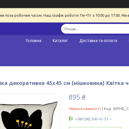
ми поза робочим часом. Наш графік роботи: Пн–Пт з 10:00 до 17:00. Ми 
Головна
Каталог
Доставка та оплата
ка декоративна 45х45 см (мішковина) Квітка 
895 ₴
Немає в наявності
Код:
45PHB_2
+380 (96) 500-41-53