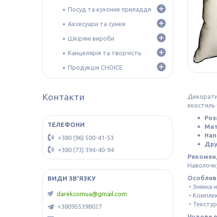
Посуд та кухонне приладдя
Аксесуари та сумки
Шкіряні вироби
Канцелярія та творчість
Продукція CHOICE
Контакти
Декорати
екостиль 
Роз
Мат
Нап
+380 (96) 500-41-53
Др
+380 (73) 394-40-94
Рекоменд
Наволочку
Особливо
• Знімна 
darekcomua@gmail.com
• Комплек
• Тексту
+380955398027
Чудове р