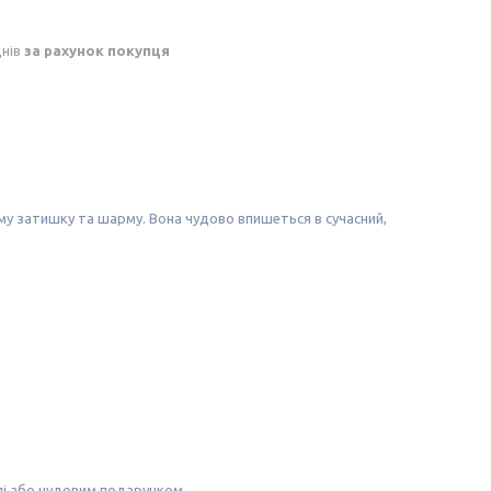
днів
за рахунок покупця
у затишку та шарму. Вона чудово впишеться в сучасний,
лі або чудовим подарунком.