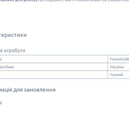
теристики
і атрибути
к
Presentvill
виробник
Україна
Чорний
ація для замовлення
₴