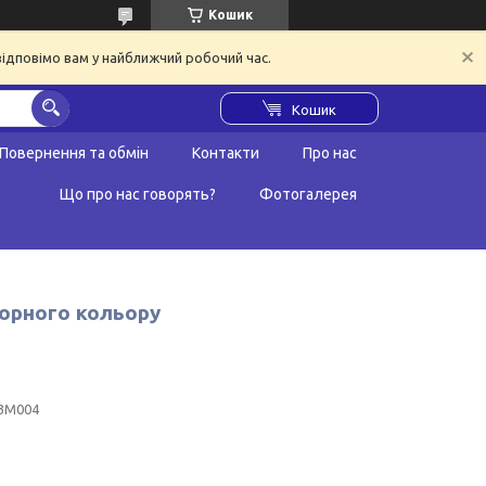
Кошик
відповімо вам у найближчий робочий час.
Кошик
Повернення та обмін
Контакти
Про нас
Що про нас говорять?
Фотогалерея
чорного кольору
3M004