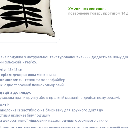
повернення товару протягом 14 
вна подушка з натуральної текстурованої тканини додасть вашому дом
чи сільський інтер’єр.
мір
: 45х45 см
еріал
: декоративна мішковина
овнювач
: синтепон та холлофайбер
ук
: односторонній повнокольоровий
ації з догляду:
 можна прати вручну або в пральній машині на делікатному режимі.
сті:
наволочка із застібкою на блискавку для зручного догляду
тація включає білу подушку
ра декоративної мішковини надає подушці особливого стилю
ішення для декору:
ця подушка стане стильним акцентом у вашій осе