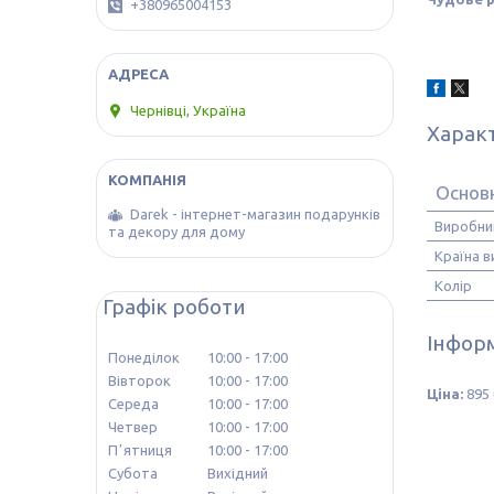
+380965004153
Чернівці, Україна
Харак
Основн
Darek - інтернет-магазин подарунків
Виробни
та декору для дому
Країна 
Колір
Графік роботи
Інформ
Понеділок
10:00
17:00
Вівторок
10:00
17:00
Ціна:
895 
Середа
10:00
17:00
Четвер
10:00
17:00
Пʼятниця
10:00
17:00
Субота
Вихідний