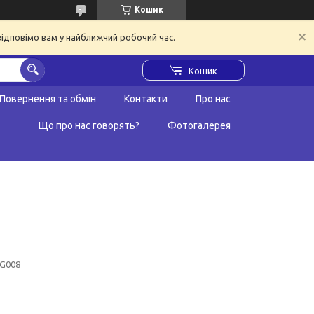
Кошик
відповімо вам у найближчий робочий час.
Кошик
Повернення та обмін
Контакти
Про нас
Що про нас говорять?
Фотогалерея
G008