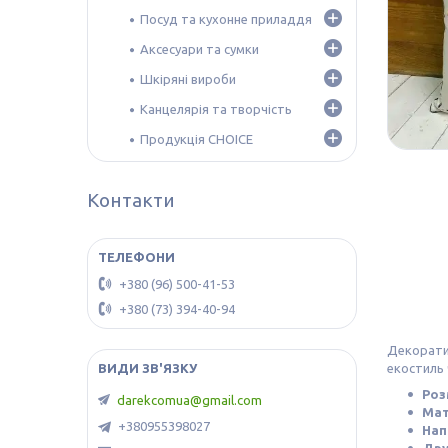
Посуд та кухонне приладдя
Аксесуари та сумки
Шкіряні вироби
Канцелярія та творчість
Продукція CHOICE
Контакти
+380 (96) 500-41-53
+380 (73) 394-40-94
Декорати
екостиль 
Роз
darekcomua@gmail.com
Мат
+380955398027
Нап