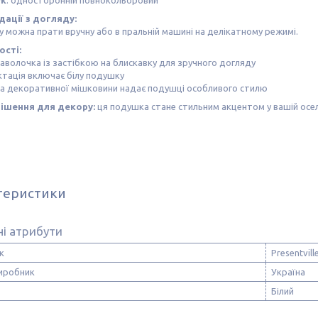
ук
: односторонній повнокольоровий
ації з догляду:
 можна прати вручну або в пральній машині на делікатному режимі.
сті:
наволочка із застібкою на блискавку для зручного догляду
тація включає білу подушку
ра декоративної мішковини надає подушці особливого стилю
ішення для декору:
ця подушка стане стильним акцентом у вашій осе
теристики
і атрибути
к
Presentvill
виробник
Україна
Білий