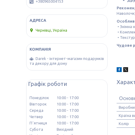
Др
+380965004153
Рекоменд
Наволочку
Особливо
• Знімна 
Чернівці, Україна
• Комплек
• Тексту
Чудове р
Darek - інтернет-магазин подарунків
та декору для дому
Харак
Графік роботи
Основн
Понеділок
10:00
17:00
Вівторок
10:00
17:00
Виробни
Середа
10:00
17:00
Країна 
Четвер
10:00
17:00
Пʼятниця
10:00
17:00
Колір
Субота
Вихідний