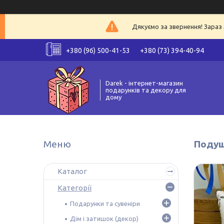
Дякуємо за звернення! Зараз 
+380 (96) 500-41-53
+380 (73) 394-40-94
Darek - інтернет-магазин
подарунків та декору для
дому
Подуш
Каталог
Категорії
Подарунки та сувеніри
Дім і затишок (декор)