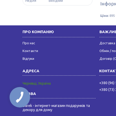
Неділя
Вихідний
Інформ
Ціна:
895 
ПРО КОМПАНІЮ
ВАЖЛИВ
Про нас
Доставка 
Контакти
Обмін / п
Відгуки
Договір (
+380 (96)
Чернівці, Україна
+380 (73)
КНОПКА
ЗВ'ЯЗКУ
Darek - інтернет-магазин подарунків та
декору для дому