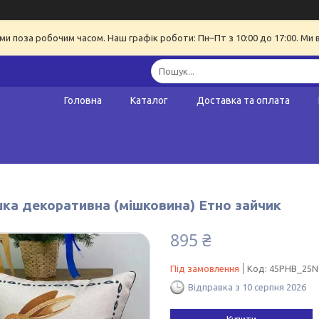
ми поза робочим часом. Наш графік роботи: Пн–Пт з 10:00 до 17:00. Ми 
Головна
Каталог
Доставка та оплата
ка декоративна (мішковина) Етно зайчик
895 ₴
Під замовлення
Код:
45PHB_25N
Відправка з 10 серпня 2026
Купити