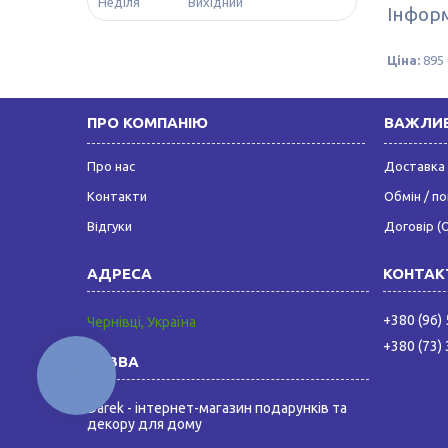
Неділя
Вихідний
Інформ
Ціна:
895 
ПРО КОМПАНІЮ
ВАЖЛИВ
Про нас
Доставка 
Контакти
Обмін / п
Відгуки
Договір (
+380 (96)
Чернівці, Україна
+380 (73)
КНОПКА
ЗВ'ЯЗКУ
Darek - інтернет-магазин подарунків та
декору для дому