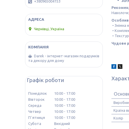
Др
+380965004153
Рекоменд
Наволочку
Особливо
• Знімна 
Чернівці, Україна
• Комплек
• Тексту
Чудове р
Darek - інтернет-магазин подарунків
та декору для дому
Харак
Графік роботи
Основн
Понеділок
10:00
17:00
Вівторок
10:00
17:00
Виробни
Середа
10:00
17:00
Країна 
Четвер
10:00
17:00
Пʼятниця
10:00
17:00
Колір
Субота
Вихідний