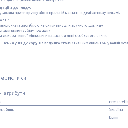
ук
: односторонній повнокольоровий
ації з догляду:
 можна прати вручну або в пральній машині на делікатному режимі.
сті:
наволочка із застібкою на блискавку для зручного догляду
тація включає білу подушку
ра декоративної мішковини надає подушці особливого стилю
ішення для декору:
ця подушка стане стильним акцентом у вашій осе
теристики
і атрибути
к
Presentvill
виробник
Україна
Білий