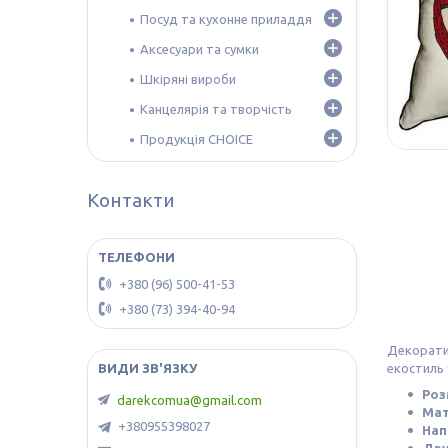
Посуд та кухонне приладдя
Аксесуари та сумки
Шкіряні вироби
Канцелярія та творчість
Продукція CHOICE
Контакти
+380 (96) 500-41-53
+380 (73) 394-40-94
Декорати
екостиль 
Роз
darekcomua@gmail.com
Мат
+380955398027
Нап