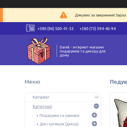
Дякуємо за звернення! Зараз 
+380 (96) 500-41-53
+380 (73) 394-40-94
Darek - інтернет-магазин
подарунків та декору для
дому
Подуш
Каталог
Категорії
Подарунки та сувеніри
Дім і затишок (декор)