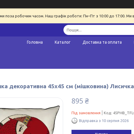
ми поза робочим часом. Наш графік роботи: Пн–Пт з 10:00 до 17:00. Ми 
Головна
Каталог
Доставка та оплата
ка декоративна 45х45 см (мішковина) Лисичка
895 ₴
Під замовлення
Код:
45PHB_TFL
Відправка з 10 серпня 2026
Купити