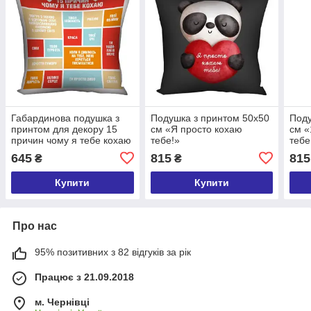
Габардинова подушка з
Подушка з принтом 50x50
Поду
принтом для декору 15
см «Я просто кохаю
см «
причин чому я тебе кохаю
тебе!»
тебе
червона
645
815
815
₴
₴
(3P_19L038_UKR)
Купити
Купити
Про нас
95% позитивних з 82 відгуків за рік
Працює з 21.09.2018
м. Чернівці