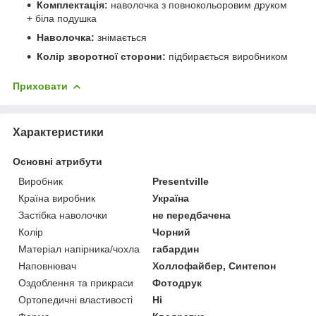
Комплектація:
наволочка з повнокольоровим друком
+ біла подушка
Наволочка:
знімається
Колір зворотної сторони:
підбирається виробником
Приховати
Характеристики
Основні атрибути
Виробник
Presentville
Країна виробник
Україна
Застібка наволочки
не передбачена
Колір
Чорний
Матеріал напірника/чохла
габардин
Наповнювач
Холлофайбер, Синтепон
Оздоблення та прикраси
Фотодрук
Ортопедичні властивості
Ні