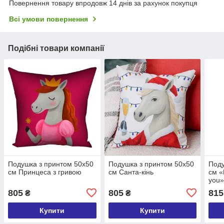
Повернення товару впродовж 14 днів за рахунок покупця
Всі умови повернення
Подібні товари компанії
Подушка з принтом 50x50
Подушка з принтом 50x50
Поду
см Принцеса з гривою
см Санта-кінь
см «F
you
805
805
815
₴
₴
Купити
Купити