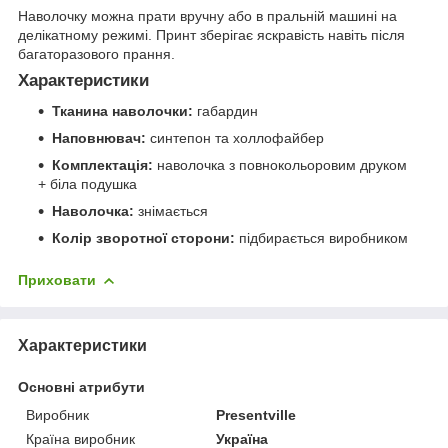
Наволочку можна прати вручну або в пральній машині на
делікатному режимі. Принт зберігає яскравість навіть після
багаторазового прання.
Характеристики
Тканина наволочки:
габардин
Наповнювач:
синтепон та холлофайбер
Комплектація:
наволочка з повнокольоровим друком
+ біла подушка
Наволочка:
знімається
Колір зворотної сторони:
підбирається виробником
Приховати
Характеристики
Основні атрибути
Виробник
Presentville
Країна виробник
Україна