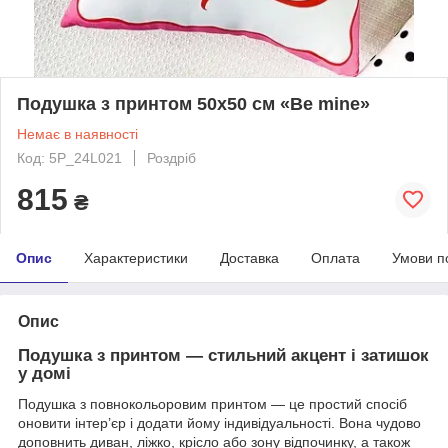
Подушка з принтом 50x50 см «Be mine»
Немає в наявності
Код: 5P_24L021
Роздріб
815
₴
Опис
Характеристики
Доставка
Оплата
Умови п
Опис
Подушка з принтом — стильний акцент і затишок
у домі
Подушка з повнокольоровим принтом — це простий спосіб
оновити інтер’єр і додати йому індивідуальності. Вона чудово
доповнить диван, ліжко, крісло або зону відпочинку, а також