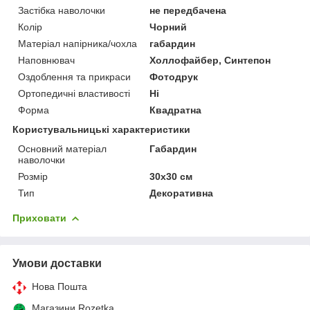
Застібка наволочки
не передбачена
Колір
Чорний
Матеріал напірника/чохла
габардин
Наповнювач
Холлофайбер, Синтепон
Оздоблення та прикраси
Фотодрук
Ортопедичні властивості
Ні
Форма
Квадратна
Користувальницькі характеристики
Основний матеріал
Габардин
наволочки
Розмір
30х30 см
Тип
Декоративна
Приховати
Умови доставки
Нова Пошта
Магазини Rozetka