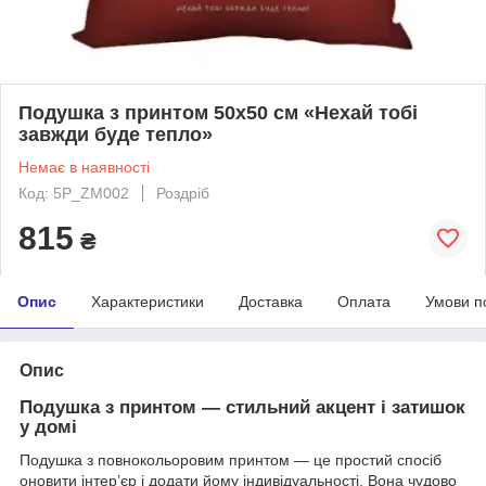
Подушка з принтом 50x50 см «Нехай тобі
завжди буде тепло»
Немає в наявності
Код: 5P_ZM002
Роздріб
815
₴
Опис
Характеристики
Доставка
Оплата
Умови п
Опис
Подушка з принтом — стильний акцент і затишок
у домі
Подушка з повнокольоровим принтом — це простий спосіб
оновити інтер’єр і додати йому індивідуальності. Вона чудово