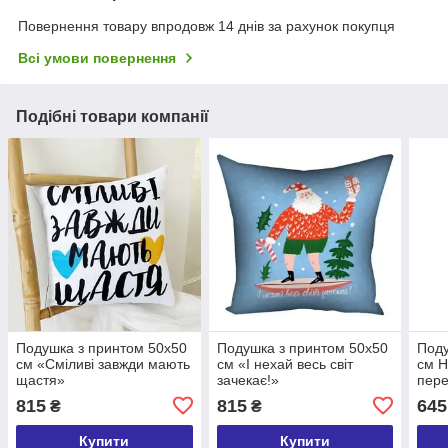
Повернення товару впродовж 14 днів за рахунок покупця
Всі умови повернення
Подібні товари компанії
Подушка з принтом 50x50
Подушка з принтом 50x50
Поду
см «Сміливі завжди мають
см «І нехай весь світ
см Н
щастя»
зачекає!»
пер
815
815
645
₴
₴
Купити
Купити