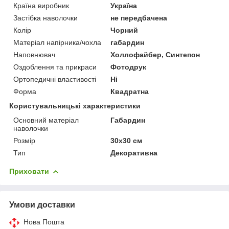
Країна виробник
Україна
Застібка наволочки
не передбачена
Колір
Чорний
Матеріал напірника/чохла
габардин
Наповнювач
Холлофайбер, Синтепон
Оздоблення та прикраси
Фотодрук
Ортопедичні властивості
Ні
Форма
Квадратна
Користувальницькі характеристики
Основний матеріал
Габардин
наволочки
Розмір
30х30 см
Тип
Декоративна
Приховати
Умови доставки
Нова Пошта