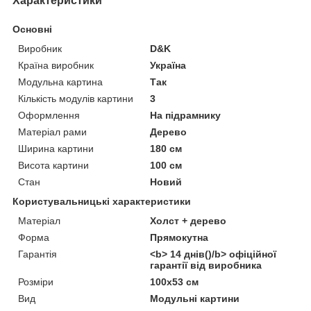
Характеристики
Основні
Виробник
D&K
Країна виробник
Україна
Модульна картина
Так
Кількість модулів картини
3
Оформлення
На підрамнику
Матеріал рами
Дерево
Ширина картини
180 см
Висота картини
100 см
Стан
Новий
Користувальницькі характеристики
Матеріал
Холст + дерево
Форма
Прямокутна
Гарантія
<b> 14 днів()/b> офіційної
гарантії від виробника
Розміри
100x53 см
Вид
Модульні картини