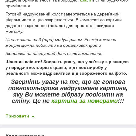
приміщення.
Готовий надрукований холст завертається на дерев'яний
підрамник та міцно закріплюється. В комплекті до картини
додається кріплення (лекало) для простого і швидкого
монтажу.
Ціна вказана за 3 (три) модулі разом. Розмір кожного
модуля можна побачити на додаткових фото
Відправка на наступний день після замовлення
Шановні клієнти! Зверніть увагу, що у зв’язку з різницею
у передачі кольорів екранів, відтінок виробу у
реальності може відрізнятися від зображеного на фото.
Зверніть увагу
на те, що це готова
повнокольорова надрукована картина,
яку Ви можете відразу повісити на
стіну.
Це не
картина за номерами
!!!
Приховати