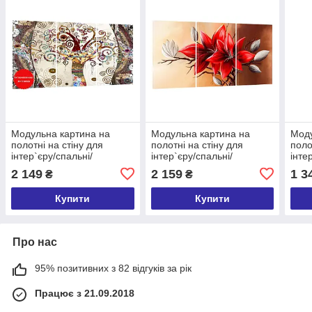
Модульна картина на
Модульна картина на
Моду
полотні на стіну для
полотні на стіну для
поло
інтер`єру/спальні/
інтер`єру/спальні/
інте
прихожої DK Дерево життя
прихожої DK Червона
прих
2 149
2 159
1 3
₴
₴
100x180 см (MK30200_X)
квітка 100x180 см
квіт
(MK30029_X)
(MK
Купити
Купити
Про нас
95% позитивних з 82 відгуків за рік
Працює з 21.09.2018