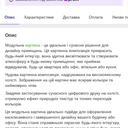
Опис
Характеристики
Доставка
Оплата
Умови п
Опис
Модульна
картина
- це ідеальне і сучасне рішення для
дизайну приміщень. Ця картинна композиція прикрасить
будь-який інтер’єр, вона здатна висвітлювати та створювати
атмосферу в будь-якому приміщенні, яке приймає
відвідувачів, будь це квартира або офіс, вітальня або кухня.
Чудова картинна композиція, надрукована на високоякісному
холсті. Зображення на цій картині має яскраві кольори та
неймовірно чітке.
Завдяки застосуванню сучасного цифрового друку на холсті,
отримуємо ефект природніх текстур та тонких переходів
кольорів.
Ця модульна картина ідеально підійде для оформлення
ексклюзивного і завершеного дизайну вашого будинку або
офісу. Вона стане справжньою окрасою будь-якого інтер'єру,
додасть оригінальності та природної
краси
в стіни будь-якого