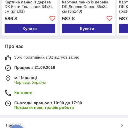
Картина панно із дерева
Картина панно із дерева
Карт
DK Квіти-Тюльпани 34х34
DK Дерево Серце 35х34
DK К
см (pn181)
см (pn140)
(pn1
586
587
587
₴
₴
Купити
Купити
Про нас
95% позитивних з 82 відгуків за рік
Працює з 21.09.2018
м. Чернівці
Чернівці, Україна
Контакти
Сьогодні працює з 10:00 до 17:00
Показати весь графік роботи
Про нас