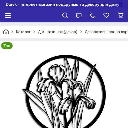
Darek - інтернет-магазин подарунків та декору для дому
Каталог
Дім і затишок (декор)
Декоративні панно карт
Топ