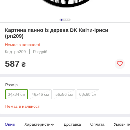
Картина панно із дерева DK Квіти-Іриси
(pn209)
Немає в наявності
Код: pn209
Роздріб
587
₴
Розмір
34х34 см
46х46 см
56х56 см
68х68 см
Немає в наявності
Опис
Характеристики
Доставка
Оплата
Умови п