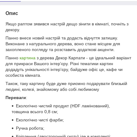
Опис
Якщо раптом зявився настрій дещо зінити в кімнаті, почніть з
декору.
Панно внесе новий настрій та додасть відчуття затишку.
Виконане з натурального дерева, воно стане місцем для
захопленого погляду та розставить додаткові акценти.
Панно
картина
з дерева Декор Карпати - це ідеальний варіант
для прикраси Вашого інтер'єру. Різні тематики картин
додадуть унікальності інтер'єру, байдуже офіс це, кафе чи
особиста кімната.
Також, таку картину буде дуже приємно подарувати близькій
людині, колезі, знайомому або собі любимому
Переваги
:
Екологічно чистий продукт (HDF ламінований),
товщина всього 0,8 см;
Екологічно чисті фарби;
Ручна робота;
Кріплення (двосторонній скотч) іде в комплекті;