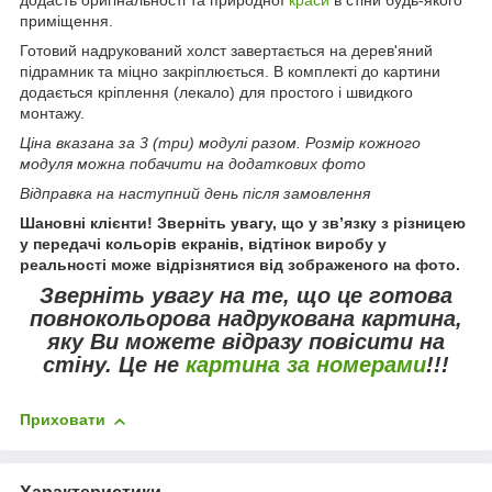
приміщення.
Готовий надрукований холст завертається на дерев'яний
підрамник та міцно закріплюється. В комплекті до картини
додається кріплення (лекало) для простого і швидкого
монтажу.
Ціна вказана за 3 (три) модулі разом. Розмір кожного
модуля можна побачити на додаткових фото
Відправка на наступний день після замовлення
Шановні клієнти! Зверніть увагу, що у зв’язку з різницею
у передачі кольорів екранів, відтінок виробу у
реальності може відрізнятися від зображеного на фото.
Зверніть увагу
на те, що це готова
повнокольорова надрукована картина,
яку Ви можете відразу повісити на
стіну.
Це не
картина за номерами
!!!
Приховати