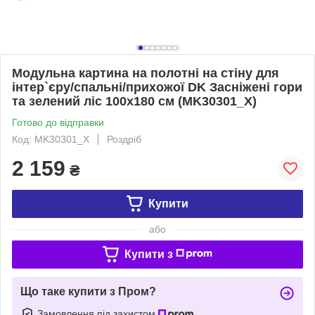
Модульна картина на полотні на стіну для
інтер`єру/спальні/прихожої DK Засніжені гори
та зелений ліс 100x180 см (MK30301_X)
Готово до відправки
Код: MK30301_X
Роздріб
2 159
₴
Купити
або
Купити з
Що таке купити з Пром?
Замовлення під захистом