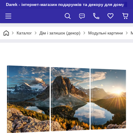
Darek - інтернет-магазин подарунків та декору для дому
Каталог
Дім і затишок (декор)
Модульні картини
М