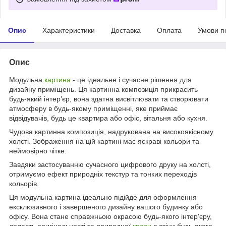
Опис
Характеристики
Доставка
Оплата
Умови п
Опис
Модульна
картина
- це ідеальне і сучасне рішення для
дизайну приміщень. Ця картинна композиція прикрасить
будь-який інтер’єр, вона здатна висвітлювати та створювати
атмосферу в будь-якому приміщенні, яке приймає
відвідувачів, будь це квартира або офіс, вітальня або кухня.
Чудова картинна композиція, надрукована на високоякісному
холсті. Зображення на цій картині має яскраві кольори та
неймовірно чітке.
Завдяки застосуванню сучасного цифрового друку на холсті,
отримуємо ефект природніх текстур та тонких переходів
кольорів.
Ця модульна картина ідеально підійде для оформлення
ексклюзивного і завершеного дизайну вашого будинку або
офісу. Вона стане справжньою окрасою будь-якого інтер'єру,
додасть оригінальності та природної
краси
в стіни будь-якого