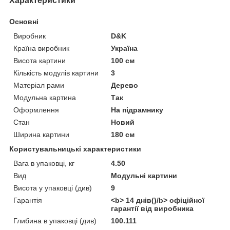
Характеристики
Основні
Виробник
D&K
Країна виробник
Україна
Висота картини
100 см
Кількість модулів картини
3
Матеріал рами
Дерево
Модульна картина
Так
Оформлення
На підрамнику
Стан
Новий
Ширина картини
180 см
Користувальницькі характеристики
Вага в упаковці, кг
4.50
Вид
Модульні картини
Висота у упаковці (див)
9
Гарантія
<b> 14 днів()/b> офіційної
гарантії від виробника
Глибина в упаковці (див)
100.111