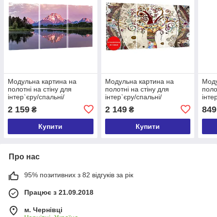
Модульна картина на
Модульна картина на
Моду
полотні на стіну для
полотні на стіну для
поло
інтер`єру/спальні/
інтер`єру/спальні/
інте
прихожої DK Гора
прихожої DK Дерево життя
прих
2 159
2 149
849
₴
₴
100x180 см (MK30222_X)
100x180 см (MK30200_X)
см 
Купити
Купити
Про нас
95% позитивних з 82 відгуків за рік
Працює з 21.09.2018
м. Чернівці