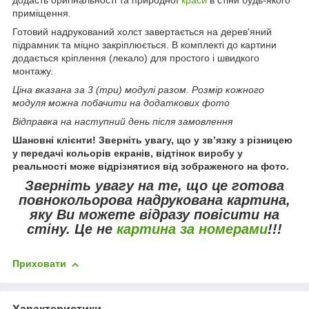
приміщення.
Готовий надрукований холст завертається на дерев'яний
підрамник та міцно закріплюється. В комплекті до картини
додається кріплення (лекало) для простого і швидкого
монтажу.
Ціна вказана за 3 (три) модулі разом. Розмір кожного
модуля можна побачити на додаткових фото
Відправка на наступний день після замовлення
Шановні клієнти! Зверніть увагу, що у зв’язку з різницею
у передачі кольорів екранів, відтінок виробу у
реальності може відрізнятися від зображеного на фото.
Зверніть увагу
на те, що це готова
повнокольорова надрукована картина,
яку Ви можете відразу повісити на
стіну.
Це не
картина за номерами
!!!
Приховати