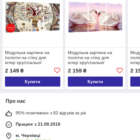
Модульна картина на
Модульна картина на
Моду
полотні на стіну для
полотні на стіну для
поло
інтер`єру/спальні/
інтер`єру/спальні/
інте
прихожої DK Дерево життя
прихожої DK Лебеді
прих
2 149
2 159
2 1
₴
₴
100x180 см (MK30200_X)
100x180 см (MK30140_X)
100x
Купити
Купити
Про нас
95% позитивних з 82 відгуків за рік
Працює з 21.09.2018
м. Чернівці