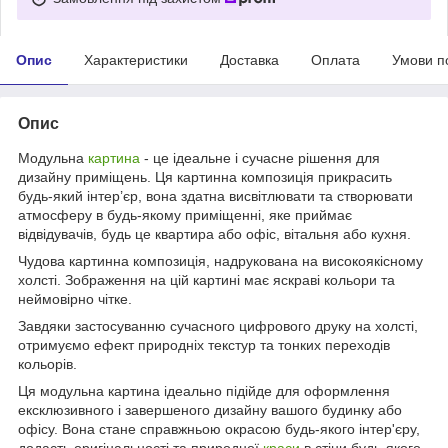
Опис
Характеристики
Доставка
Оплата
Умови п
Опис
Модульна
картина
- це ідеальне і сучасне рішення для
дизайну приміщень. Ця картинна композиція прикрасить
будь-який інтер’єр, вона здатна висвітлювати та створювати
атмосферу в будь-якому приміщенні, яке приймає
відвідувачів, будь це квартира або офіс, вітальня або кухня.
Чудова картинна композиція, надрукована на високоякісному
холсті. Зображення на цій картині має яскраві кольори та
неймовірно чітке.
Завдяки застосуванню сучасного цифрового друку на холсті,
отримуємо ефект природніх текстур та тонких переходів
кольорів.
Ця модульна картина ідеально підійде для оформлення
ексклюзивного і завершеного дизайну вашого будинку або
офісу. Вона стане справжньою окрасою будь-якого інтер'єру,
додасть оригінальності та природної
краси
в стіни будь-якого