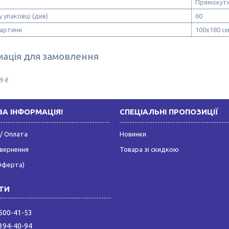
Прямокут
 упаковці (див)
60
картини
100х180 с
ація для замовлення
9 ₴
А ІНФОРМАЦІЯ!
СПЕЦІАЛЬНІ ПРОПОЗИЦІЇ
/ Оплата
Новинки
овернення
Товара зі скидкою
Оферта)
 500-41-53
 394-40-94