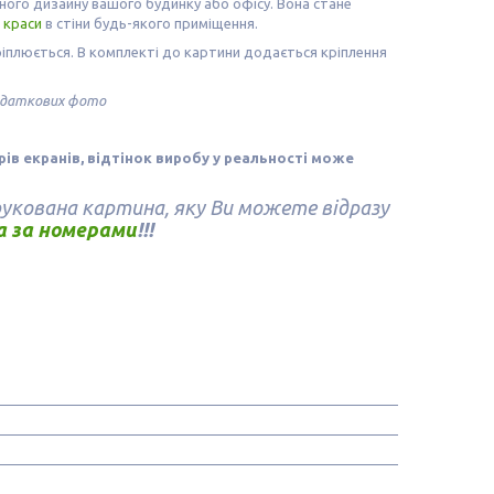
ого дизайну вашого будинку або офісу. Вона стане
ї
краси
в стіни будь-якого приміщення.
ріплюється. В комплекті до картини додається кріплення
додаткових фото
орів екранів, відтінок виробу у реальності може
укована картина, яку Ви можете відразу
 за номерами
!!!