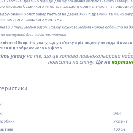
на картина ідеально підійде для оформлення ексклюзивного і завершен
ю окрасою будь-якого інтер'єру, додасть оригінальності та природно
адрукований холст завертається на дерев'яний підрамник та міцно зак
для простого і швидкого монтажу.
ана за 3 (три) модулі разом. Розмір кожного модуля можна побачити на 
 на наступний день після замовлення
клієнти! Зверніть увагу, що у зв’язку з різницею у передачі коль
тися від зображеного на фото.
іть увагу
на те, що це готова повнокольорова надр
повісити на стіну.
Це не
картина
теристики
ні
к
D&K
виробник
Україна
картини
100 см