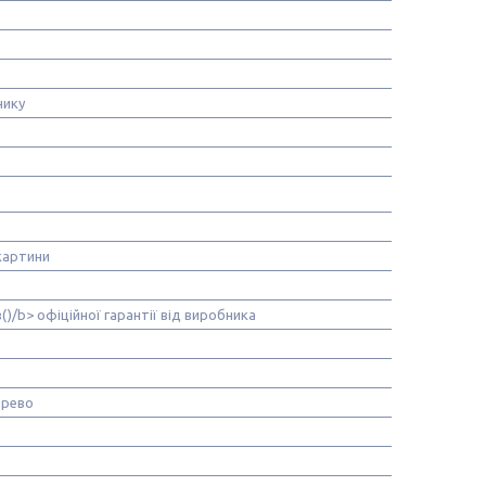
нику
картини
в()/b> офіційної гарантії від виробника
ерево
м