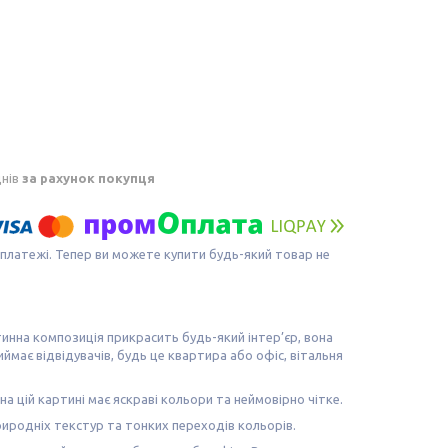
днів
за рахунок покупця
 платежі. Тепер ви можете купити будь-який товар не
тинна композиція прикрасить будь-який інтер’єр, вона
має відвідувачів, будь це квартира або офіс, вітальня
а цій картині має яскраві кольори та неймовірно чітке.
иродніх текстур та тонких переходів кольорів.