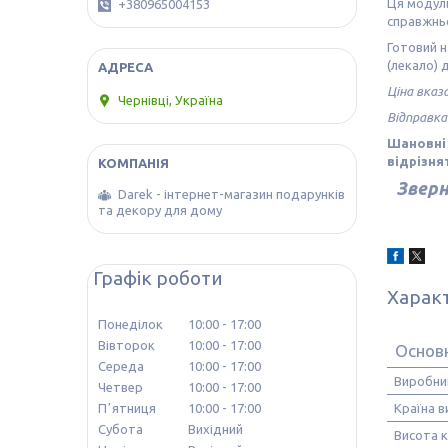
Ця модуль
+380965004153
справжньо
Готовий н
(лекало) 
Ціна вказ
Чернівці, Україна
Відправка
Шановні 
відрізня
Зверн
Darek - інтернет-магазин подарунків
та декору для дому
Графік роботи
Харак
Понеділок
10:00
17:00
Вівторок
10:00
17:00
Основ
Середа
10:00
17:00
Виробни
Четвер
10:00
17:00
Країна 
Пʼятниця
10:00
17:00
Субота
Вихідний
Висота 