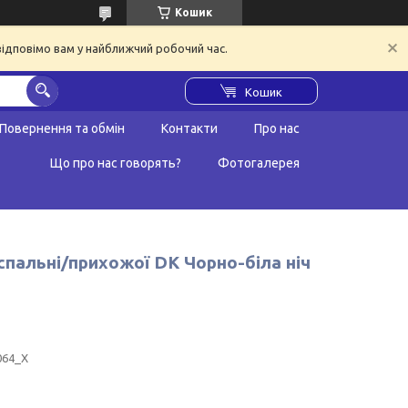
Кошик
відповімо вам у найближчий робочий час.
Кошик
Повернення та обмін
Контакти
Про нас
Що про нас говорять?
Фотогалерея
/спальні/прихожої DK Чорно-біла ніч
064_X