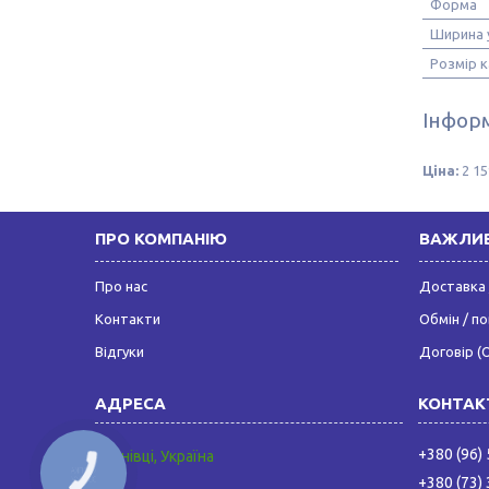
Форма
Ширина у
Розмір 
Інформ
Ціна:
2 15
ПРО КОМПАНІЮ
ВАЖЛИВ
Про нас
Доставка 
Контакти
Обмін / п
Відгуки
Договір (
+380 (96)
Чернівці, Україна
КНОПКА
+380 (73)
ЗВ'ЯЗКУ