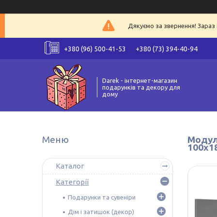
Дякуємо за звернення! Зараз 
+380 (96) 500-41-53
+380 (73) 394-40-94
Darek - інтернет-магазин
подарунків та декору для
дому
Модуль
100x1
Каталог
Категорії
Подарунки та сувеніри
Дім і затишок (декор)