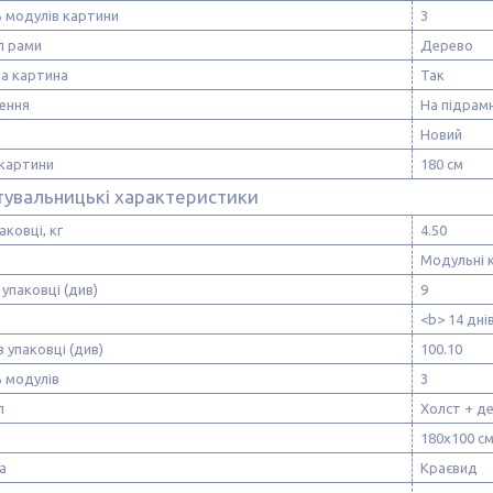
ь модулів картини
3
л рами
Дерево
а картина
Так
ення
На підрам
Новий
картини
180 см
тувальницькі характеристики
аковці, кг
4.50
Модульні 
 упаковці (див)
9
<b> 14 дні
в упаковці (див)
100.10
ь модулів
3
л
Холст + д
180х100 с
а
Краєвид