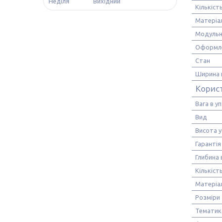
Неділя
Вихідний
Кількіст
Матеріа
Модульн
Оформл
Стан
Ширина 
Корис
Вага в уп
Вид
Висота у
Гарантія
Глибина 
Кількіст
Матеріа
Розміри
Тематик