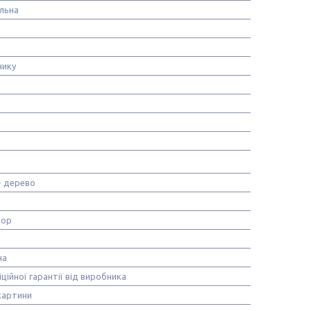
льна
нику
+ дерево
лор
на
іційної гарантії від виробника
картини