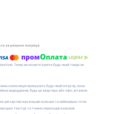
днів
за рахунок покупця
 платежі. Тепер ви можете купити будь-який товар не
тинна композиція прикрасить будь-який інтер’єр, вона
має відвідувачів, будь це квартира або офіс, вітальня
а цій картині має яскраві кольори та неймовірно чітке.
иродніх текстур та тонких переходів кольорів.