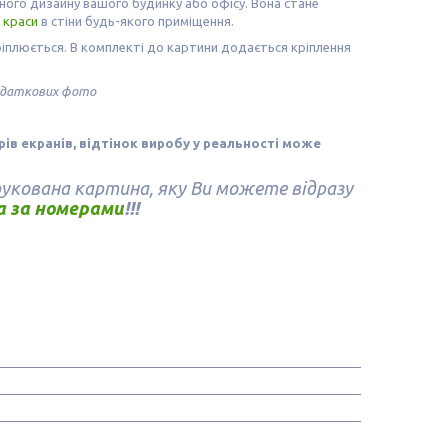
ого дизайну вашого будинку або офісу. Вона стане
ї
краси
в стіни будь-якого приміщення.
ріплюється. В комплекті до картини додається кріплення
додаткових фото
орів екранів, відтінок виробу у реальності може
укована картина, яку Ви можете відразу
 за номерами
!!!