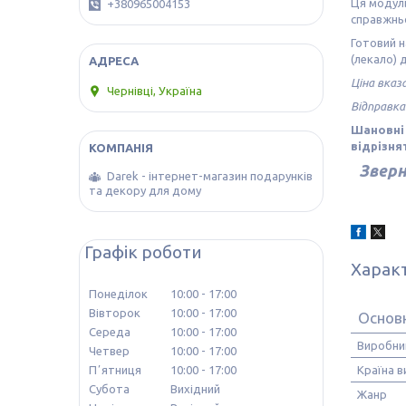
Ця модуль
+380965004153
справжньо
Готовий н
(лекало) 
Ціна вказ
Чернівці, Україна
Відправка
Шановні 
відрізня
Зверн
Darek - інтернет-магазин подарунків
та декору для дому
Графік роботи
Харак
Понеділок
10:00
17:00
Вівторок
10:00
17:00
Основ
Середа
10:00
17:00
Виробни
Четвер
10:00
17:00
Країна 
Пʼятниця
10:00
17:00
Субота
Вихідний
Жанр