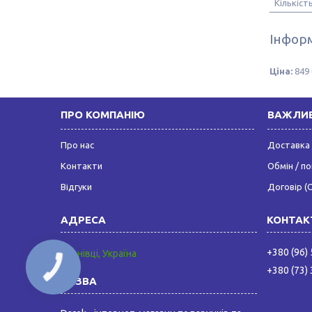
Кількіст
Інформ
Ціна:
849 
ПРО КОМПАНІЮ
ВАЖЛИВ
Про нас
Доставка 
Контакти
Обмін / п
Відгуки
Договір (
+380 (96)
Чернівці, Україна
КНОПКА
+380 (73)
ЗВ'ЯЗКУ