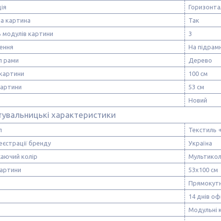
ія
Горизонта
а картина
Так
ь модулів картини
3
ення
На підрам
л рами
Дерево
картини
100 см
картини
53 см
Новий
тувальницькі характеристики
л
Текстиль 
еєстрації бренду
Україна
аючий колір
Мультико
картини
53х100 см
Прямокут
14 днів оф
Модульні 