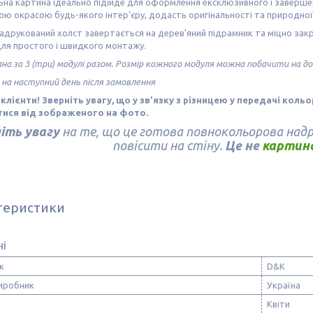
на картина ідеально підійде для оформлення ексклюзивного і завершен
ю окрасою будь-якого інтер'єру, додасть оригінальності та природно
адрукований холст завертається на дерев'яний підрамник та міцно зак
для простого і швидкого монтажу.
ана за 3 (три) модулі разом. Розмір кожного модуля можна побачити на 
 на наступний день після замовлення
клієнти! Зверніть увагу, що у зв’язку з різницею у передачі коль
тися від зображеного на фото.
іть увагу
на те, що це готова повнокольорова надр
повісити на стіну.
Це не
картина
теристики
ні
к
D&K
виробник
Україна
Квіти