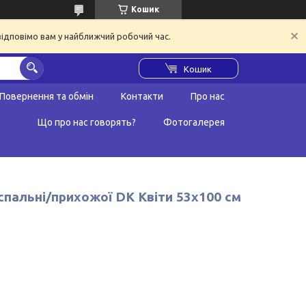
Кошик
відповімо вам у найближчий робочий час.
Кошик
Повернення та обмін
Контакти
Про нас
Що про нас говорять?
Фотогалерея
/спальні/прихожої DK Квіти 53х100 см