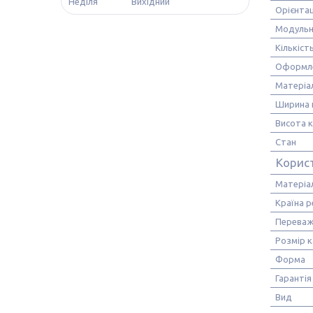
Неділя
Вихідний
Орієнтац
Модульн
Кількіст
Оформл
Матеріа
Ширина 
Висота 
Стан
Корис
Матеріа
Країна р
Переваж
Розмір 
Форма
Гарантія
Вид