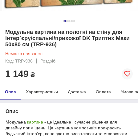
Модульна картина на полотні на стіну для
інтер`єру/спальні/прихожої DK Триптих Маки
50x80 см (TRP-936)
Немає в наявності
Код: TRP-936
Роздріб
1 149
₴
Опис
Характеристики
Доставка
Оплата
Умови п
Опис
Модульна
картина
- це ідеальне і сучасне рішення для
дизайну приміщень. Ця картинна композиція прикрасить
будь-який інтер’єр, вона здатна висвітлювати та створювати