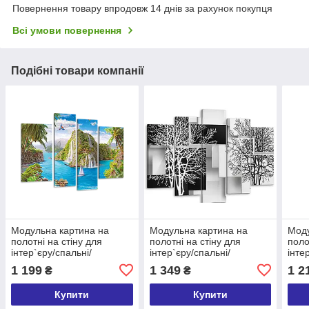
Повернення товару впродовж 14 днів за рахунок покупця
Всі умови повернення
Подібні товари компанії
Модульна картина на
Модульна картина на
Моду
полотні на стіну для
полотні на стіну для
поло
інтер`єру/спальні/
інтер`єру/спальні/
інте
прихожої DK Тропічний
прихожої DK Гілляста
прих
1 199
1 349
1 2
₴
₴
пейзаж 112х75 см
абстракція 80x125 см
пейз
(MK40119)
(MK50180)
(MK
Купити
Купити