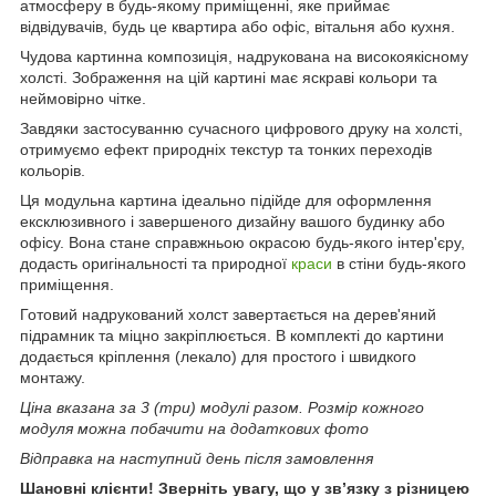
атмосферу в будь-якому приміщенні, яке приймає
відвідувачів, будь це квартира або офіс, вітальня або кухня.
Чудова картинна композиція, надрукована на високоякісному
холсті. Зображення на цій картині має яскраві кольори та
неймовірно чітке.
Завдяки застосуванню сучасного цифрового друку на холсті,
отримуємо ефект природніх текстур та тонких переходів
кольорів.
Ця модульна картина ідеально підійде для оформлення
ексклюзивного і завершеного дизайну вашого будинку або
офісу. Вона стане справжньою окрасою будь-якого інтер'єру,
додасть оригінальності та природної
краси
в стіни будь-якого
приміщення.
Готовий надрукований холст завертається на дерев'яний
підрамник та міцно закріплюється. В комплекті до картини
додається кріплення (лекало) для простого і швидкого
монтажу.
Ціна вказана за 3 (три) модулі разом. Розмір кожного
модуля можна побачити на додаткових фото
Відправка на наступний день після замовлення
Шановні клієнти! Зверніть увагу, що у зв’язку з різницею