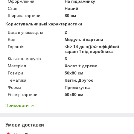
Оформлення
На підрамнику
Стан
Новий
Ширина картини
80 см
Користувальницькі характеристики
Вага в упаковці, кг
2
Вид
Модульні картини
Гарантія
<b> 14 днів()/b> офіційної
гарантії від виробника
Кількість модулів
3
Матеріал
Холст + дерево
Розміри
50х80 см
Тематика
Квіти, Другоє
Форма
Прямокутна
Розмір картини
50х80 см
Приховати
Умови доставки