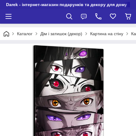
Darek - інтернет-магазин подарунків та декору для дому
Каталог
Дім і затишок (декор)
Картина на стіну
Ка