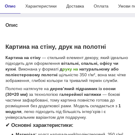
Опис
Характеристики
Доставка
Оплата
Умови п
Опис
Картина на стіну, друк на полотні
Картина на стіну
— стильний елемент декору, який ідеально
підходить для оформлення
вітальні, спальні, офісу чи
кухні
. Виконана у форматі
д
руку на
натуральному або
поліестеровому полотні
щільністю 350 г/м², вона має чітке
зображення, глибокі кольори та тривалий термін служби.
Полотно натягнуте на
дерев’яний підрамник із сосни
(30×20 мм)
за технологією
галерейної натяжки
— бокові
частини зафарбовані, тому картина повністю готова до
розміщення без додаткової рами. Модель складається з
1
модуля
, легко підходить під більшість інтер’єрів і є
універсальним варіантом для подарунку.
✔ Основні характеристики:
Матеріал:
холст натуральний/поліестеровий, 350 г/м²