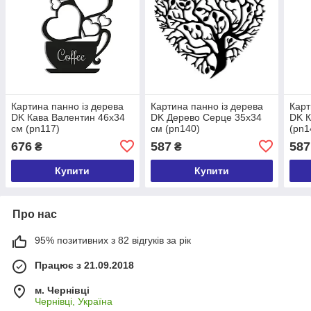
Картина панно із дерева
Картина панно із дерева
Карт
DK Кава Валентин 46х34
DK Дерево Серце 35х34
DK К
см (pn117)
см (pn140)
(pn1
676
587
587
₴
₴
Купити
Купити
Про нас
95% позитивних з 82 відгуків за рік
Працює з 21.09.2018
м. Чернівці
Чернівці, Україна