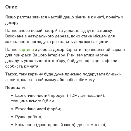
Опис
Якщо раптом зявився настрій дещо зінити в кімнаті, почніть з
декору.
Панно внесе новий настрій та додасть відчуття затишку.
Виконане з натурального дерева, воно стане місцем для
захопленого погляду та розставить додаткові акценти.
Панно
картина
з дерева Декор Карпати - це ідеальний варіант
для прикраси Вашого інтер'єру. Різні тематики картин
додадуть унікальності інтер'єру, байдуже офіс це, кафе чи
особиста кімната.
Також, таку картину буде дуже приємно подарувати близькій
людині, колезі, знайомому або собі любимому
Переваги
:
Екологічно чистий продукт (HDF ламінований),
товщина всього 0,8 см;
Екологічно чисті фарби;
Ручна робота;
Кріплення (двосторонній скотч) іде в комплекті;