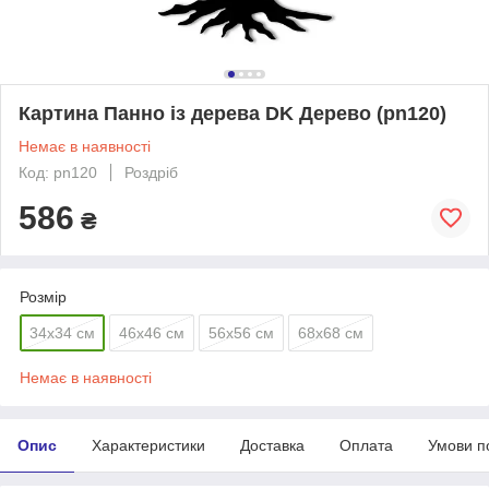
Картина Панно із дерева DK Дерево (pn120)
Немає в наявності
Код: pn120
Роздріб
586
₴
Розмір
34х34 см
46х46 см
56х56 см
68х68 см
Немає в наявності
Опис
Характеристики
Доставка
Оплата
Умови п