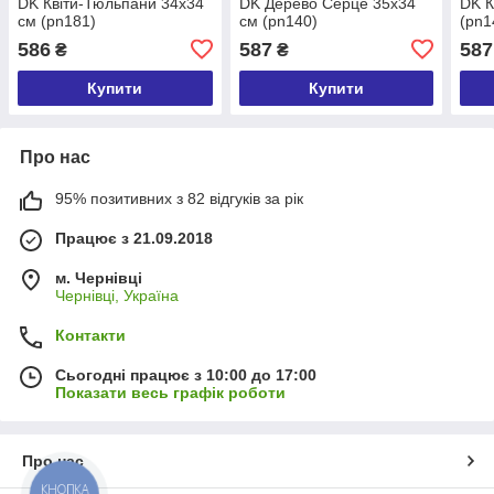
DK Квіти-Тюльпани 34х34
DK Дерево Серце 35х34
DK К
см (pn181)
см (pn140)
(pn1
586
587
587
₴
₴
Купити
Купити
Про нас
95% позитивних з 82 відгуків за рік
Працює з 21.09.2018
м. Чернівці
Чернівці, Україна
Контакти
Сьогодні працює з 10:00 до 17:00
Показати весь графік роботи
Про нас
КНОПКА