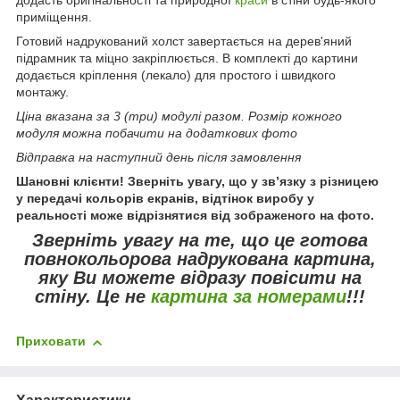
приміщення.
Готовий надрукований холст завертається на дерев'яний
підрамник та міцно закріплюється. В комплекті до картини
додається кріплення (лекало) для простого і швидкого
монтажу.
Ціна вказана за 3 (три) модулі разом. Розмір кожного
модуля можна побачити на додаткових фото
Відправка на наступний день після замовлення
Шановні клієнти! Зверніть увагу, що у зв’язку з різницею
у передачі кольорів екранів, відтінок виробу у
реальності може відрізнятися від зображеного на фото.
Зверніть увагу
на те, що це готова
повнокольорова надрукована картина,
яку Ви можете відразу повісити на
стіну.
Це не
картина за номерами
!!!
Приховати