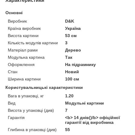
Характеристики
Основні
Виробник
D&K
Країна виробник
Україна
Висота картини
53 см
Кількість модулів картини
3
Матеріал рами
Дерево
Модульна картина
Так
Оформлення
На підрамнику
Стан
Новий
Ширина картини
100 см
Користувальницькі характеристики
Вага в упаковці, кг
1.20
Вид
Модульні картини
Висота у упаковці (див)
7
Гарантія
<b> 14 днів()/b> офіційної
гарантії від виробника
Глибина в упаковці (див)
55