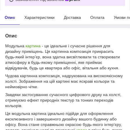
Опис
Характеристики
Доставка
Оплата
Умови п
Опис
Модульна
картина
- це ідеальне і сучасне рішення для
дизайну приміщень. Ця картинна композиція прикрасить
будь-який інтер’єр, вона здатна висвітлювати та створювати
атмосферу в будь-якому приміщенні, яке приймає
відвідувачів, будь це квартира або офіс, вітальня або кухня.
Чудова картинна композиція, надрукована на високоякісному
холсті. Зображення на цій картині має яскраві кольори та
неймовірно чітке.
Завдяки застосуванню сучасного цифрового друку на холсті,
отримуємо ефект природніх текстур та тонких переходів
кольорів.
Ця модульна картина ідеально підійде для оформлення
ексклюзивного і завершеного дизайну вашого будинку або
офісу. Вона стане справжньою окрасою будь-якого інтер'єру,
додасть оригінальності та природної
краси
в стіни будь-якого