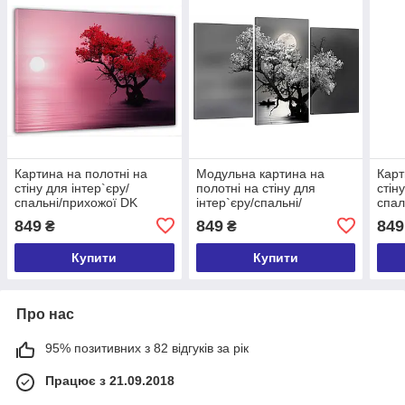
Картина на полотні на
Модульна картина на
Карт
стіну для інтер`єру/
полотні на стіну для
стін
спальні/прихожої DK
інтер`єру/спальні/
спал
Самотнє дерево в
прихожої DK Чорно-біла
Вели
849
849
849
₴
₴
багряних тонах 60x100 см
ніч 53x100 см
см 
(MK10108_M)
(MK30064_E)
Купити
Купити
Про нас
95% позитивних з 82 відгуків за рік
Працює з 21.09.2018